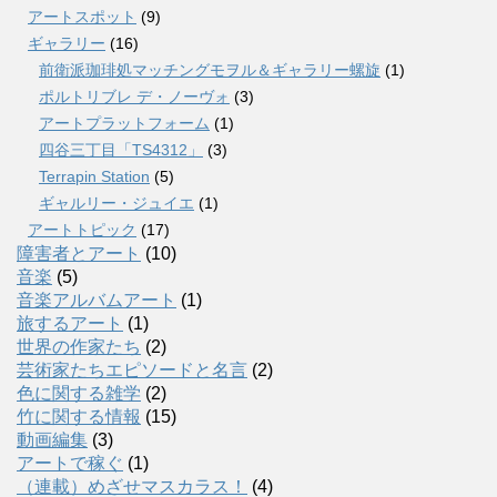
アートスポット
(9)
ギャラリー
(16)
前衛派珈琲処マッチングモヲル＆ギャラリー螺旋
(1)
ポルトリブレ デ・ノーヴォ
(3)
アートプラットフォーム
(1)
四谷三丁目「TS4312」
(3)
Terrapin Station
(5)
ギャルリー・ジュイエ
(1)
アートトピック
(17)
障害者とアート
(10)
音楽
(5)
音楽アルバムアート
(1)
旅するアート
(1)
世界の作家たち
(2)
芸術家たちエピソードと名言
(2)
色に関する雑学
(2)
竹に関する情報
(15)
動画編集
(3)
アートで稼ぐ
(1)
（連載）めざせマスカラス！
(4)