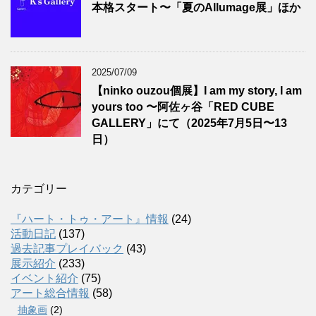
本格スタート〜「夏のAllumage展」ほか
2025/07/09
【ninko ouzou個展】I am my story, I am
yours too 〜阿佐ヶ谷「RED CUBE
GALLERY」にて（2025年7月5日〜13
日）
カテゴリー
『ハート・トゥ・アート』情報
(24)
活動日記
(137)
過去記事プレイバック
(43)
展示紹介
(233)
イベント紹介
(75)
アート総合情報
(58)
抽象画
(2)