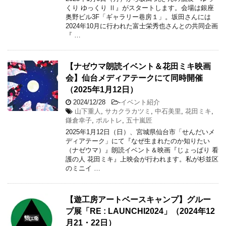
くり ゆっくり Ⅱ』がスタートします。会場は銀座
奥野ビル3F「ギャラリー巷房１」。坂田さんには
2024年10月に行われた富士栄秀也さんとの共同企画
『 …
【ナゼウマ朗読イベント＆花田ミキ映画
会】仙台メディアテークにて同時開催
（2025年1月12日）
2024/12/28
-
イベント紹介
山下重人
,
サカクラカツミ
,
中石美里
,
花田ミキ
,
鎌倉幸子
,
ポルトレ
,
五十嵐匠
2025年1月12日（日）、宮城県仙台市「せんだいメ
ディアテーク」にて『なぜ生まれたのか知りたい
（ナゼウマ）』朗読イベント＆映画『じょっぱり 看
護の人 花田ミキ』上映会が行われます。私が杉並区
のミニイ …
【遊工房アートベースキャンプ】グルー
プ展「RE : LAUNCHI2024」（2024年12
月21・22日）