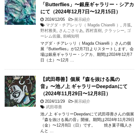
「Butterflies」〜銀座ギャラリー・シアカ
にて（2024年12月7日〜12月15日）
2024/12/05
-
展示紹介
マグダ・チアレッリ（ Magda Chiarelli ）
,
月弧
,
野村雅美
,
さんごさりあ
,
西村直樹
,
クラッシー
,
ゴ
ーレム佐藤
,
前嶋知明
マグダ・チアレッリ（ Magda Chiarelli ）さんの個
展『Butterflies』が12月7日よりスタートします。会
場は銀座ギャラリー・シアカ、期間は2024年12月7
日（土）〜12月 …
【武田尋善】個展『森を抜ける風の
音』〜池ノ上 ギャラリーDeepdanにて
（2024年11月29日〜12月8日）
2024/11/29
-
展示紹介
武田尋善
池ノ上 ギャラリーDeepdanにて武田尋善さんの個展
『森を抜ける風の音』開催。期間は2024年11月29日
（金）〜12月8日（日）です。 焼き菓子職人さ
んと …