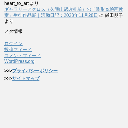
heart_to_art
より
ギャラリーアクロス（久我山駅改札前）の「造形＆絵画教
室」生徒作品展｜活動日記：2023年11月28日
に
飯田朋子
より
メタ情報
ログイン
投稿フィード
コメントフィード
WordPress.org
>>>
プライバシーポリシー
>>>
サイトマップ