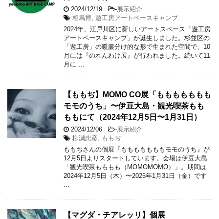
2024/12/19
-
展示紹介
相馬博
,
遊工房アートベースキャンプ
2024年、江戸川区に新しいアートスペース「遊工房
アートベースキャンプ」が誕生しました。杉並区の
「遊工房」の暖簾分け的な形で生まれた空間で、10
月には『のれんわけ展』が行われました。続いて11
月に …
【ももぢ】MOMO CO展「ももももももも
モモのうち」〜伊豆大島・観光喫茶もも
ももにて（2024年12月5日〜1月31日）
2024/12/06
-
展示紹介
柳瀬忠彦
,
ももぢ
ももぢさんの個展『もももももももモモのうち』が
12月5日よりスタートしています。会場は伊豆大島
「観光喫茶もももも（MOMOMOMO）」。期間は
2024年12月5日（木）〜2025年1月31日（金）です
…
【マグダ・チアレッリ】個展