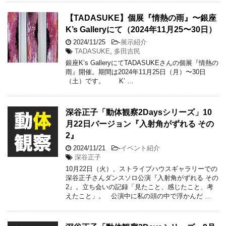
【TADASUKE】個展『情熱の雨』〜銀座
K’s Galleryにて（2024年11月25〜30日）
2024/11/25
-
展示紹介
TADASUKE
,
多田吉民
銀座K’s GalleryにてTADASUKEさんの個展『情熱の
雨』開催。期間は2024年11月25日（月）〜30日
（土）です。 K’ …
深谷正子「動体観察2Daysシリーズ」10
月22日バージョン『入射角がずれる その
2』
2024/11/21
-
イベント紹介
深谷正子
10月22日（火）、ストライプハウスギャラリーでの
深谷正子さんダンスソロ公演『入射角がずれる その
2』。立ち会いの記録「見たこと、感じたこと、考
えたこと」。 公演中に私の頭の中で浮かんだ …