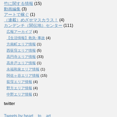
竹に関する情報
(15)
動画編集
(3)
アートで稼ぐ
(1)
（連載）めざせマスカラス！
(4)
カンデンチ（関伝地）センター
(111)
広報アーカイブ
(4)
【生活情報】救急･事故
(4)
方南町エリア情報
(1)
西荻窪エリア情報
(5)
高円寺エリア情報
(33)
高井戸エリア情報
(1)
永福和泉エリア情報
(1)
阿佐ヶ谷エリア情報
(15)
荻窪エリア情報
(4)
野方エリア情報
(4)
中野エリア情報
(1)
twitter
Tweets by heart__to__art