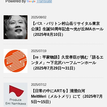
Powered by
Translate
2025/08/02
【バス・バリトン村山岳リサイタル東京
公演】生誕50周年記念〜光が丘IMAホール
（2025年8月10日）
2025/07/19
【re：平家物語】久世孝臣が挑む「語るエ
ンタメ」〜下北沢ハーフムーンホール
（2025年7月29日〜31日）
2025/07/12
【日常の中にARTを】清澄白河
MeltMeri（メルトメリ）にて（2025年7月
5日〜15日）