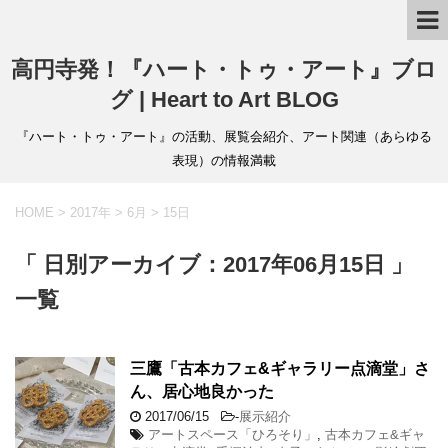
高円寺発！『ハート・トゥ・アート』ブロ
グ | Heart to Art BLOG
『ハート・トゥ・アート』の活動、展覧会紹介、アート関連（あらゆる
表現）の情報満載
HOME
>
2017年
>
6月
>
15日
「 日別アーカイブ：2017年06月15日 」
一覧
三鷹「古本カフェ&ギャラリー点滴堂」さ
ん、居心地良かった
2017/06/15
-
展示紹介
アートスペース「ひろそり」
,
古本カフェ&ギャ