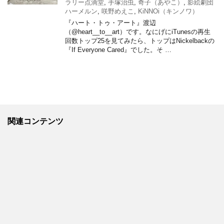
ラリー点滴堂
,
手塚治虫
,
奇子（あやこ）
,
影絵劇団
ハーメルン
,
咲野めえこ
,
KiNNOi（キンノワ）
『ハート・トゥ・アート』渡辺
（@heart__to__art）です。なにげにiTunesの再生
回数トップ25を見てみたら、トップはNickelbackの
『If Everyone Cared』でした。そ …
関連コンテンツ