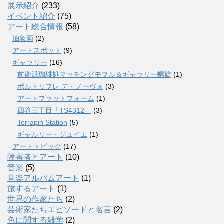
展示紹介
(233)
イベント紹介
(75)
アート総合情報
(58)
抽象画
(2)
アートスポット
(9)
ギャラリー
(16)
前衛派珈琲処マッチングモヲル＆ギャラリー螺旋
(1)
ポルトリブレ デ・ノーヴォ
(3)
アートプラットフォーム
(1)
四谷三丁目「TS4312」
(3)
Terrapin Station
(5)
ギャルリー・ジュイエ
(1)
アートトピック
(17)
障害者とアート
(10)
音楽
(5)
音楽アルバムアート
(1)
旅するアート
(1)
世界の作家たち
(2)
芸術家たちエピソードと名言
(2)
色に関する雑学
(2)