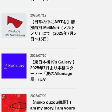
2025/07/12
【日常の中にARTを】清
澄白河 MeltMeri（メルト
メリ）にて（2025年7月5
日〜15日）
2025/07/10
【東日本橋 K’s Gallery 】
2025年7月より本格スタ
ート〜「夏のAllumage
展」ほか
2025/07/09
【ninko ouzou個展】I
am my story, I am yours