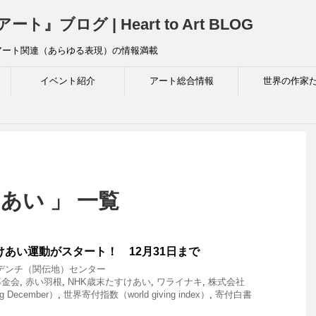
ログ | Heart to Art BLOG
アート関連（あらゆる表現）の情報満載
イベント紹介
アート総合情報
世界の作家
あい 」 一覧
すけあい運動がスタート！ 12月31日まで
デンチ（関伝地）センター
募金会
,
赤い羽根
,
NHK歳末たすけあい
,
ワライナキ
,
株式会社
 December）
,
世界寄付指数（world giving index）
,
寄付白書