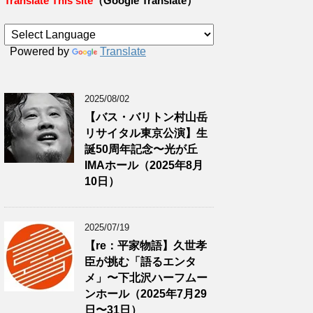
Translate This site
（Google Translate）
Powered by
Translate
2025/08/02
【バス・バリトン村山岳
リサイタル東京公演】生
誕50周年記念〜光が丘
IMAホール（2025年8月
10日）
2025/07/19
【re：平家物語】久世孝
臣が挑む「語るエンタ
メ」〜下北沢ハーフムー
ンホール（2025年7月29
日〜31日）