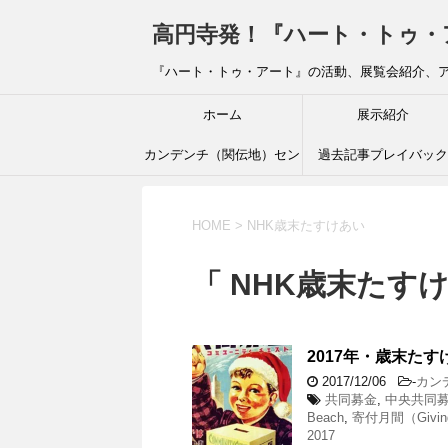
高円寺発！『ハート・トゥ・アート』ブ
『ハート・トゥ・アート』の活動、展覧会紹介、
ホーム
展示紹介
カンデンチ（関伝地）セン
過去記事プレイバック
ター
HOME
>
NHK歳末たすけあい
「 NHK歳末たすけ
2017年・歳末た
2017/12/06
-
カン
共同募金
,
中央共同
Beach
,
寄付月間（Giving
2017