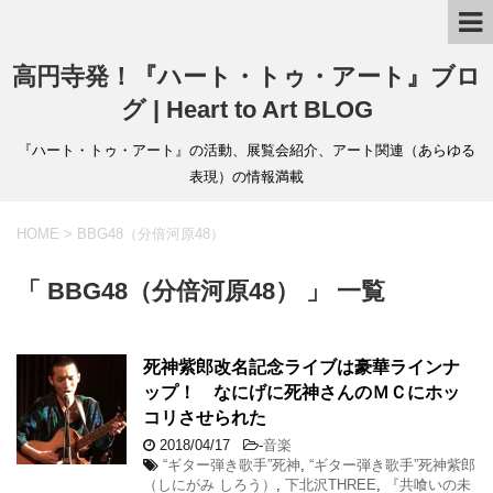
高円寺発！『ハート・トゥ・アート』ブロ
グ | Heart to Art BLOG
『ハート・トゥ・アート』の活動、展覧会紹介、アート関連（あらゆる
表現）の情報満載
HOME
>
BBG48（分倍河原48）
「 BBG48（分倍河原48） 」 一覧
死神紫郎改名記念ライブは豪華ラインナ
ップ！ なにげに死神さんのＭＣにホッ
コリさせられた
2018/04/17
-
音楽
“ギター弾き歌手”死神
,
“ギター弾き歌手”死神紫郎
（しにがみ しろう）
,
下北沢THREE
,
『共喰いの未