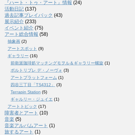
『ハート・トゥ・アート』情報
(24)
活動日記
(137)
過去記事プレイバック
(43)
展示紹介
(233)
イベント紹介
(75)
アート総合情報
(58)
抽象画
(2)
アートスポット
(9)
ギャラリー
(16)
前衛派珈琲処マッチングモヲル＆ギャラリー螺旋
(1)
ポルトリブレ デ・ノーヴォ
(3)
アートプラットフォーム
(1)
四谷三丁目「TS4312」
(3)
Terrapin Station
(5)
ギャルリー・ジュイエ
(1)
アートトピック
(17)
障害者とアート
(10)
音楽
(5)
音楽アルバムアート
(1)
旅するアート
(1)