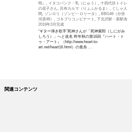
明』
,
イタコパンク・乳（にゅう）
,
十四代目トイレ
の花子さん
,
呂布カルマ（りょふかるま）
,
ぐしゃ人
間
,
ゾンロリ（ゾンビ−･ロリータ）
,
BBG48（分倍
河原48）
,
ゴキブリコンビナート
,
下北沢駅・新駅舎
2019年3月完成
“ギター弾き歌手”死神さんが「死神紫郎（しにがみ
しろう）」へと改名 昨年秋の第16回『ハート・ト
ゥ・アート』（http://www.heart-to-
art.net/heart16.html）の蚕糸 …
関連コンテンツ