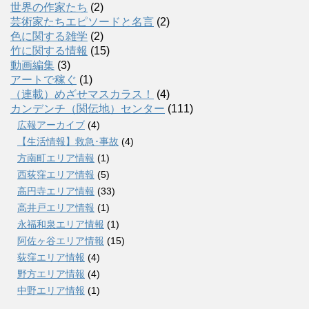
世界の作家たち
(2)
芸術家たちエピソードと名言
(2)
色に関する雑学
(2)
竹に関する情報
(15)
動画編集
(3)
アートで稼ぐ
(1)
（連載）めざせマスカラス！
(4)
カンデンチ（関伝地）センター
(111)
広報アーカイブ
(4)
【生活情報】救急･事故
(4)
方南町エリア情報
(1)
西荻窪エリア情報
(5)
高円寺エリア情報
(33)
高井戸エリア情報
(1)
永福和泉エリア情報
(1)
阿佐ヶ谷エリア情報
(15)
荻窪エリア情報
(4)
野方エリア情報
(4)
中野エリア情報
(1)