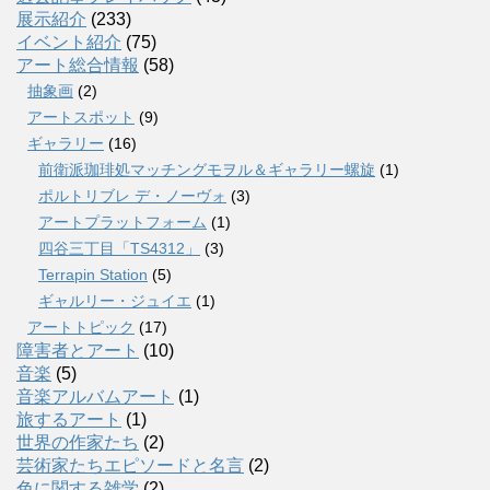
展示紹介
(233)
イベント紹介
(75)
アート総合情報
(58)
抽象画
(2)
アートスポット
(9)
ギャラリー
(16)
前衛派珈琲処マッチングモヲル＆ギャラリー螺旋
(1)
ポルトリブレ デ・ノーヴォ
(3)
アートプラットフォーム
(1)
四谷三丁目「TS4312」
(3)
Terrapin Station
(5)
ギャルリー・ジュイエ
(1)
アートトピック
(17)
障害者とアート
(10)
音楽
(5)
音楽アルバムアート
(1)
旅するアート
(1)
世界の作家たち
(2)
芸術家たちエピソードと名言
(2)
色に関する雑学
(2)