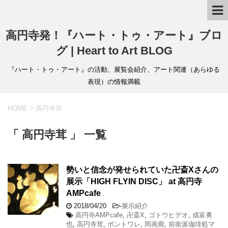
高円寺発！『ハート・トゥ・アート』ブロ
グ | Heart to Art BLOG
『ハート・トゥ・アート』の活動、展覧会紹介、アート関連（あらゆる
表現）の情報満載
HOME
>
高円寺茸
「 高円寺茸 」 一覧
勢いと信念が発せられていた卍斎Xさんの
展示「HIGH FLYIN DISC」 at 高円寺
AMPcafe
2018/04/20
-
展示紹介
高円寺AMPcafe
,
卍斎X
,
ゴトウヒデオ
,
成富勇
也
,
高円寺茸
,
ボントワレ
,
岡画廊
,
前衛派珈琲処マ