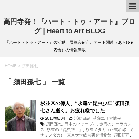
高円寺発！『ハート・トゥ・アート』ブロ
グ | Heart to Art BLOG
『ハート・トゥ・アート』の活動、展覧会紹介、アート関連（あらゆる
表現）の情報満載
HOME
>
須田孫七
「 須田孫七 」 一覧
杉並区の偉人、“永遠の昆虫少年”須田孫
七さん逝く。お疲れ様でした……
2018/05/04
-
活動日記
,
荻窪エリア情報
須田孫七
,
日本のファーブル
,
赤門のシーラカン
ス
,
杉並の「昆虫博士」
,
杉並メダカ（正式名称：ミ
ナミメダカ）
,
東京大学総合研究博物館
,
須田研司
,