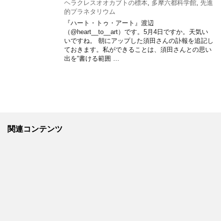
ヘラクレスオオカブトの標本
,
多摩六都科学館
,
先進
的プラネタリウム
『ハート・トゥ・アート』渡辺
（@heart__to__art）です。5月4日ですか。天気い
いですね。 朝にアップした須田さんの訃報を追記し
ておきます。私ができることは、須田さんとの思い
出を“書ける範囲 …
関連コンテンツ