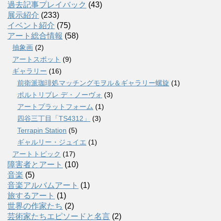
過去記事プレイバック
(43)
展示紹介
(233)
イベント紹介
(75)
アート総合情報
(58)
抽象画
(2)
アートスポット
(9)
ギャラリー
(16)
前衛派珈琲処マッチングモヲル＆ギャラリー螺旋
(1)
ポルトリブレ デ・ノーヴォ
(3)
アートプラットフォーム
(1)
四谷三丁目「TS4312」
(3)
Terrapin Station
(5)
ギャルリー・ジュイエ
(1)
アートトピック
(17)
障害者とアート
(10)
音楽
(5)
音楽アルバムアート
(1)
旅するアート
(1)
世界の作家たち
(2)
芸術家たちエピソードと名言
(2)