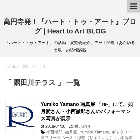
高円寺発！『ハート・トゥ・アート』ブロ
グ | Heart to Art BLOG
『ハート・トゥ・アート』の活動、展覧会紹介、アート関連（あらゆる
表現）の情報満載
HOME
>
隅田川テラス
「 隅田川テラス 」 一覧
Yumiko Yamano 写真展 「re-」にて、如
月愛さん・小西徹郎さんのパフォーマン
ス写真が展示
2018/04/10
-
展示紹介
小西徹郎
,
如月愛
,
Yumiko Yamano
,
ギャラリー
兼フリースペース「緑壱（りょくいち）」
,
本所松