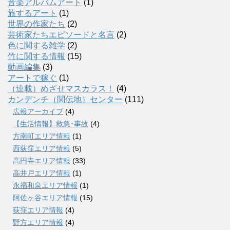
音楽アルバムアート
(1)
旅するアート
(1)
世界の作家たち
(2)
芸術家たちエピソードと名言
(2)
色に関する雑学
(2)
竹に関する情報
(15)
動画編集
(3)
アートで稼ぐ
(1)
（連載）めざせマスカラス！
(4)
カンデンチ（関伝地）センター
(111)
広報アーカイブ
(4)
【生活情報】救急･事故
(4)
方南町エリア情報
(1)
西荻窪エリア情報
(5)
高円寺エリア情報
(33)
高井戸エリア情報
(1)
永福和泉エリア情報
(1)
阿佐ヶ谷エリア情報
(15)
荻窪エリア情報
(4)
野方エリア情報
(4)