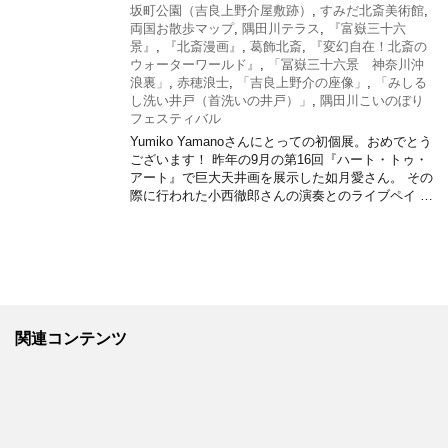
坂町公園（吉良上野介屋敷跡）
,
すみだ北斎美術館
,
両国お散歩マップ
,
隅田川テラス
,
『富嶽三十六
景』
,
『北斎漫画』
,
葛飾北斎
,
『変幻自在！北斎の
ウォーターワールド』
,
「冨嶽三十六景 神奈川沖
浪裏」
,
赤穂浪士
,
「吉良上野介の座像」
,
「みしる
し洗い井戸（首洗いの井戸）」
,
隅田川こいのぼり
フェスティバル
Yumiko Yamanoさんにとっての初個展。おめでとう
ございます！ 昨年の9月の第16回『ハート・トゥ・
アート』で巨大天井画を展示した如月愛さん。 その
際に行われた小西徹郎さんの演奏とのライブペイ …
関連コンテンツ