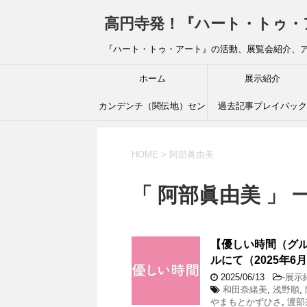
高円寺発！『ハート・トゥ・アート』ブ
『ハート・トゥ・アート』の活動、展覧会紹介、
ホーム
展示紹介
カンデンチ（関伝地）セン
過去記事プレイバック
ター
HOME
>
阿部眞由美
「 阿部眞由美 」 
【優しい時間（グル
ルにて（2025年6
2025/06/13
-
展示
和田奈緒美
,
浅野順
,
やまもとかずひさ
,
渡部