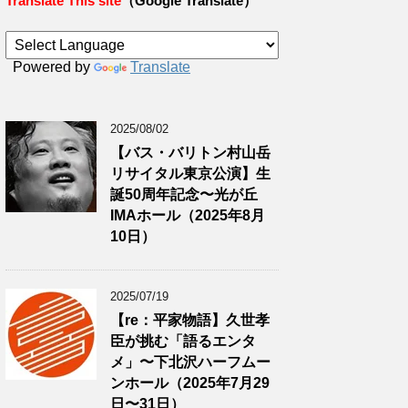
Translate This site
（Google Translate）
Powered by
Translate
2025/08/02
【バス・バリトン村山岳
リサイタル東京公演】生
誕50周年記念〜光が丘
IMAホール（2025年8月
10日）
2025/07/19
【re：平家物語】久世孝
臣が挑む「語るエンタ
メ」〜下北沢ハーフムー
ンホール（2025年7月29
日〜31日）