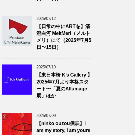
2025/07/12
【日常の中にARTを】清
澄白河 MeltMeri（メルト
メリ）にて（2025年7月5
日〜15日）
2025/07/10
【東日本橋 K’s Gallery 】
2025年7月より本格スタ
ート〜「夏のAllumage
展」ほか
2025/07/09
【ninko ouzou個展】I
am my story, I am yours