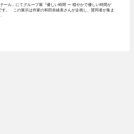
･テール」にてグループ展『優しい時間 ー 穏やかで優しい時間が
です。 この展示は作家の和田奈緒美さんが企画し、賛同者が集ま
…