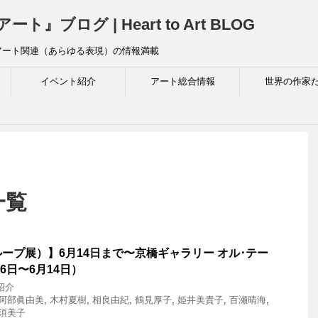
ログ | Heart to Art BLOG
アート関連（あらゆる表現）の情報満載
イベント紹介
アート総合情報
世界の作家
一覧
ープ展）】6月14日まで〜京橋ギャラリー オル･テー
月6日〜6月14日）
紹介
阿部眞由美
,
木村夏樹
,
相良由紀
,
鶴見厚子
,
姫井美貴子
,
百瀬晴海
,
須美子