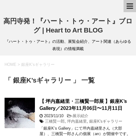
高円寺発！『ハート・トゥ・アート』ブロ
グ | Heart to Art BLOG
『ハート・トゥ・アート』の活動、展覧会紹介、アート関連（あらゆる
表現）の情報満載
HOME
>
銀座K’sギャラリー
「 銀座K’sギャラリー 」 一覧
【 坪内嘉緒里・三橋賢一郎展 】銀座K’s
Gallery／2023年11月06日〜11月11日
2023/11/10
-
展示紹介
三橋賢一郎
,
坪内嘉緒里
,
銀座K'sギャラリー
「銀座K’s Gallery」にて坪内嘉緖里さん（大部
屋）、三橋賢一郎さんの個展（an）が開催中です。