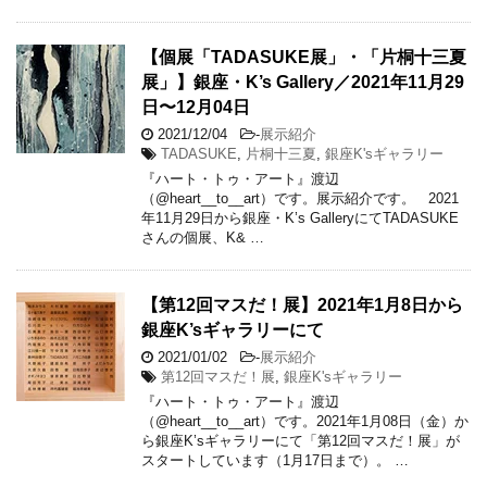
【個展「TADASUKE展」・「片桐十三夏
展」】銀座・K’s Gallery／2021年11月29
日〜12月04日
2021/12/04
-
展示紹介
TADASUKE
,
片桐十三夏
,
銀座K'sギャラリー
『ハート・トゥ・アート』渡辺
（@heart__to__art）です。展示紹介です。 2021
年11月29日から銀座・K’s GalleryにてTADASUKE
さんの個展、K& …
【第12回マスだ！展】2021年1月8日から
銀座K’sギャラリーにて
2021/01/02
-
展示紹介
第12回マスだ！展
,
銀座K'sギャラリー
『ハート・トゥ・アート』渡辺
（@heart__to__art）です。2021年1月08日（金）か
ら銀座K’sギャラリーにて「第12回マスだ！展」が
スタートしています（1月17日まで）。 …