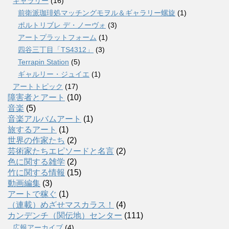
ギャラリー
(16)
前衛派珈琲処マッチングモヲル＆ギャラリー螺旋
(1)
ポルトリブレ デ・ノーヴォ
(3)
アートプラットフォーム
(1)
四谷三丁目「TS4312」
(3)
Terrapin Station
(5)
ギャルリー・ジュイエ
(1)
アートトピック
(17)
障害者とアート
(10)
音楽
(5)
音楽アルバムアート
(1)
旅するアート
(1)
世界の作家たち
(2)
芸術家たちエピソードと名言
(2)
色に関する雑学
(2)
竹に関する情報
(15)
動画編集
(3)
アートで稼ぐ
(1)
（連載）めざせマスカラス！
(4)
カンデンチ（関伝地）センター
(111)
広報アーカイブ
(4)