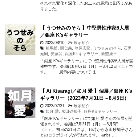
それぞれ変化と深化したお二人の展示は見応えがあ
りました。 …
【 うつせみのそら 】中堅男性作家6人展
／銀座 K’sギャラリー
2023/08/10
-
展示紹介
相馬博
,
関仁慈
,
笠原宏隆
,
うつせみのそら
,
石黒
元嗣
,
安藤開
,
銀座K'sギャラリー
,
新埜康平
「銀座 K’sギャラリー」にて中堅男性作家6人展が開
催中です。会期は8月07日（月）～8月12日（土）で
す。 展示内容について ま …
【 Ai Kisaragi／如月 愛 】個展／銀座 K’s
ギャラリー（2023年7月31日～8月5日）
2023/07/31
-
展示紹介
如月 愛
,
永田砂知子
,
銀座K'sギャラリー
「銀座 K’sギャラリー」にて如月 愛さんの個展が開
催されます。会期は7月31日（月）～8月5日
（土）。初日の31日には、16時から永田砂知子さん
とのコラボライブが行われます。 &nbs …