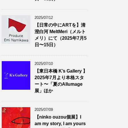
2025/07/12
【日常の中にARTを】清
澄白河 MeltMeri（メルト
メリ）にて（2025年7月5
日〜15日）
2025/07/10
【東日本橋 K’s Gallery 】
2025年7月より本格スタ
ート〜「夏のAllumage
展」ほか
2025/07/09
【ninko ouzou個展】I
am my story, I am yours