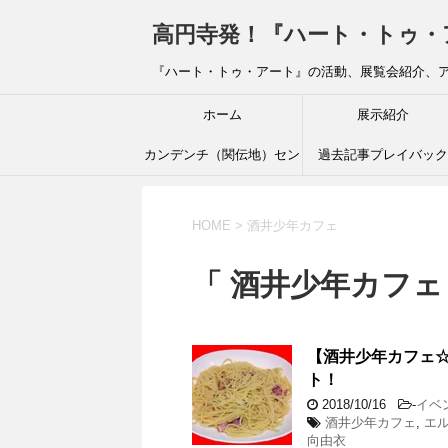
高円寺発！『ハート・トゥ・アート』ブ
『ハート・トゥ・アート』の活動、展覧会紹介、
ホーム
展示紹介
カンデンチ（関伝地）セン
過去記事プレイバック
ター
HOME
>
酒井少年カフェ
「 酒井少年カフェ 
【酒井少年カフェ☆
ト！
2018/10/16
-
イベ
酒井少年カフェ
,
エ
向由衣