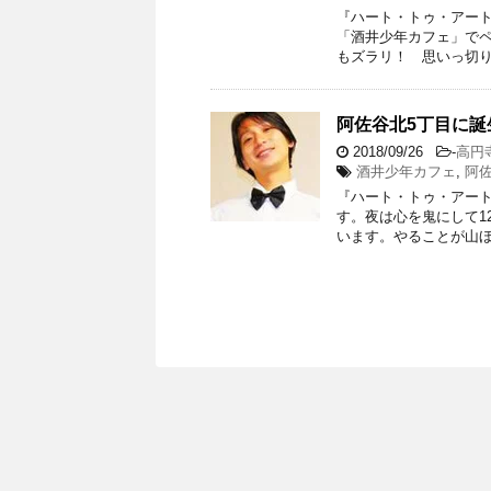
『ハート・トゥ・アート』渡
「酒井少年カフェ」で
もズラリ！ 思いっ切り
阿佐谷北5丁目に
2018/09/26
-
高円
酒井少年カフェ
,
阿
『ハート・トゥ・アート』
す。夜は心を鬼にして1
います。やることが山ほ