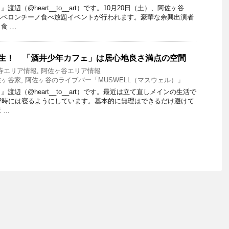
辺（@heart__to__art）です。10月20日（土）、阿佐ヶ谷
ペペロンチーノ食べ放題イベントが行われます。豪華な余興出演者
食 …
誕生！ 「酒井少年カフェ」は居心地良さ満点の空間
寺エリア情報
,
阿佐ヶ谷エリア情報
佐ヶ谷家
,
阿佐ヶ谷のライブバー「MUSWELL（マスウェル）」
渡辺（@heart__to__art）です。最近は立て直しメインの生活で
2時には寝るようにしています。基本的に無理はできるだけ避けて
 …