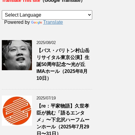
Translate This site
（Google Translate）
Powered by
Translate
2025/08/02
【バス・バリトン村山岳
リサイタル東京公演】生
誕50周年記念〜光が丘
IMAホール（2025年8月
10日）
2025/07/19
【re：平家物語】久世孝
臣が挑む「語るエンタ
メ」〜下北沢ハーフムー
ンホール（2025年7月29
日〜31日）