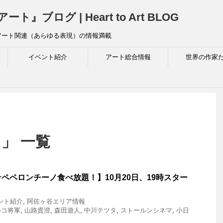
ログ | Heart to Art BLOG
アート関連（あらゆる表現）の情報満載
イベント紹介
アート総合情報
世界の作家
」 一覧
ペペロンチーノ食べ放題！】10月20日、19時スター
ント紹介
,
阿佐ヶ谷エリア情報
ルコ将軍
,
山路貴澄
,
森田遊人
,
中川テツタ
,
ストールンシネマ
,
小日