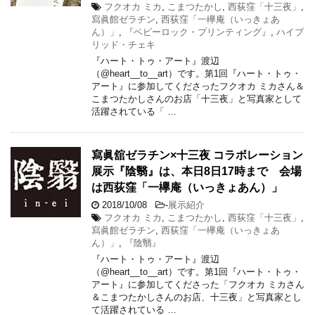
フクオカ ミカ
,
こまつたかし
,
西荻窪「十三夜」
,
寫眞館ゼラチン
,
西荻窪「一欅庵（いっきょあ
ん）」
,
『ベビーロック・プリンティング』
,
ハイブ
リッド・チェキ
『ハート・トゥ・アート』渡辺
（@heart__to__art）です。第1回『ハート・トゥ・
アート』に参加してくださったフクオカ ミカさん＆
こまつたかしさんのお店「十三夜」と写真家として
活躍されている「 …
寫眞舘ゼラチン×十三夜 コラボレーション
展示『陰翳』は、本日8日17時まで 会場
は西荻窪「一欅庵（いっきょあん）」
2018/10/08
-
展示紹介
フクオカ ミカ
,
こまつたかし
,
西荻窪「十三夜」
,
寫眞館ゼラチン
,
西荻窪「一欅庵（いっきょあ
ん）」
,
『陰翳』
『ハート・トゥ・アート』渡辺
（@heart__to__art）です。第1回『ハート・トゥ・
アート』に参加してくださった「フクオカ ミカさん
＆こまつたかしさんのお店、十三夜」と写真家とし
て活躍されている …