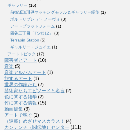
ギャラリー
(16)
前衛派珈琲処マッチングモヲル＆ギャラリー螺旋
(1)
ポルトリブレ デ・ノーヴォ
(3)
アートプラットフォーム
(1)
四谷三丁目「TS4312」
(3)
Terrapin Station
(5)
ギャルリー・ジュイエ
(1)
アートトピック
(17)
障害者とアート
(10)
音楽
(5)
音楽アルバムアート
(1)
旅するアート
(1)
世界の作家たち
(2)
芸術家たちエピソードと名言
(2)
色に関する雑学
(2)
竹に関する情報
(15)
動画編集
(3)
アートで稼ぐ
(1)
（連載）めざせマスカラス！
(4)
カンデンチ（関伝地）センター
(111)