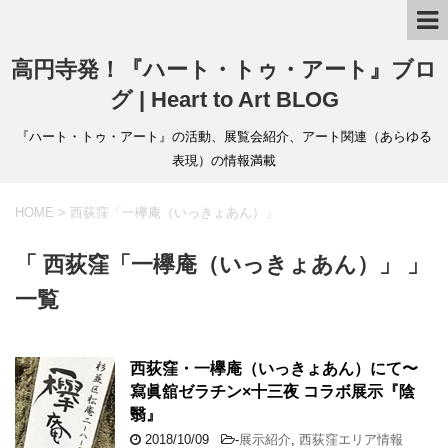
高円寺発！『ハート・トゥ・アート』ブロ
グ | Heart to Art BLOG
『ハート・トゥ・アート』の活動、展覧会紹介、アート関連（あらゆる
表現）の情報満載
HOME
>
西荻窪「一欅庵（いっきょあん）」
「 西荻窪「一欅庵（いっきょあん）」 」
一覧
西荻窪・一欅庵（いっきょあん）にて〜
寫眞舘ゼラチン×十三夜 コラボ展示『陰
翳』
2018/10/09
-
展示紹介
,
西荻窪エリア情報