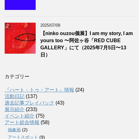
2025/07/09
【ninko ouzou個展】I am my story, I am
yours too 〜阿佐ヶ谷「RED CUBE
GALLERY」にて（2025年7月5日〜13
日）
カテゴリー
『ハート・トゥ・アート』情報
(24)
活動日記
(137)
過去記事プレイバック
(43)
展示紹介
(233)
イベント紹介
(75)
アート総合情報
(58)
抽象画
(2)
アートスポット
(9)