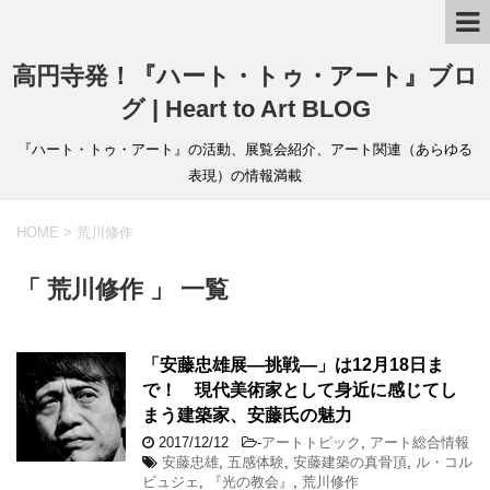
高円寺発！『ハート・トゥ・アート』ブロ
グ | Heart to Art BLOG
『ハート・トゥ・アート』の活動、展覧会紹介、アート関連（あらゆる
表現）の情報満載
HOME
>
荒川修作
「 荒川修作 」 一覧
「安藤忠雄展―挑戦―」は12月18日ま
で！ 現代美術家として身近に感じてし
まう建築家、安藤氏の魅力
2017/12/12
-
アートトピック
,
アート総合情報
安藤忠雄
,
五感体験
,
安藤建築の真骨頂
,
ル・コル
ビュジェ
,
『光の教会』
,
荒川修作