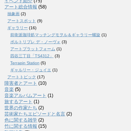
イベント紹介
(75)
アート総合情報
(58)
抽象画
(2)
アートスポット
(9)
ギャラリー
(16)
前衛派珈琲処マッチングモヲル＆ギャラリー螺旋
(1)
ポルトリブレ デ・ノーヴォ
(3)
アートプラットフォーム
(1)
四谷三丁目「TS4312」
(3)
Terrapin Station
(5)
ギャルリー・ジュイエ
(1)
アートトピック
(17)
障害者とアート
(10)
音楽
(5)
音楽アルバムアート
(1)
旅するアート
(1)
世界の作家たち
(2)
芸術家たちエピソードと名言
(2)
色に関する雑学
(2)
竹に関する情報
(15)