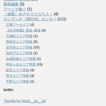
動画編集
(3)
アートで稼ぐ
(1)
（連載）めざせマスカラス！
(4)
カンデンチ（関伝地）センター
(111)
広報アーカイブ
(4)
【生活情報】救急･事故
(4)
方南町エリア情報
(1)
西荻窪エリア情報
(5)
高円寺エリア情報
(33)
高井戸エリア情報
(1)
永福和泉エリア情報
(1)
阿佐ヶ谷エリア情報
(15)
荻窪エリア情報
(4)
野方エリア情報
(4)
中野エリア情報
(1)
twitter
Tweets by heart__to__art