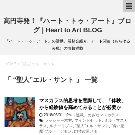
高円寺発！『ハート・トゥ・アート』ブロ
グ | Heart to Art BLOG
『ハート・トゥ・アート』の活動、展覧会紹介、アート関連（あらゆる
表現）の情報満載
HOME
>
“聖人”エル・サント
「 “聖人”エル・サント 」 一覧
マスカラス的思考を意識して、「体験」
から経験値を高めてみることが必要か
2018/05/01
-
（連載）めざせマスカラス！
ラッシャー木村
,
マインドセット
,
ミル・マスカ
ラス
,
ルチャリブレ
,
“聖人”エル・サント
,
“青い悪
魔”ブルー・デモン
,
肉体改造メモ