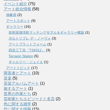
イベント紹介
(75)
アート総合情報
(58)
抽象画
(2)
アートスポット
(9)
ギャラリー
(16)
前衛派珈琲処マッチングモヲル＆ギャラリー螺旋
(1)
ポルトリブレ デ・ノーヴォ
(3)
アートプラットフォーム
(1)
四谷三丁目「TS4312」
(3)
Terrapin Station
(5)
ギャルリー・ジュイエ
(1)
アートトピック
(17)
障害者とアート
(10)
音楽
(5)
音楽アルバムアート
(1)
旅するアート
(1)
世界の作家たち
(2)
芸術家たちエピソードと名言
(2)
色に関する雑学
(2)
竹に関する情報
(15)