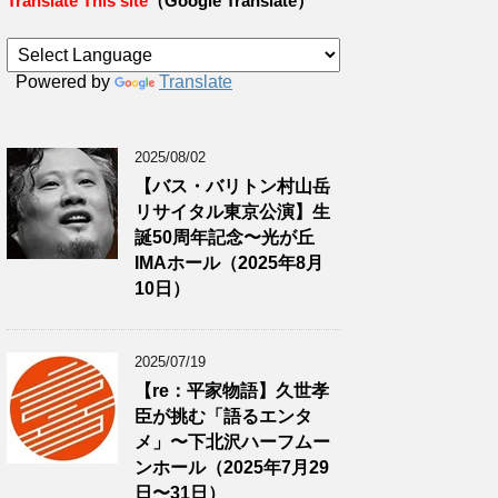
Translate This site
（Google Translate）
Powered by
Translate
2025/08/02
【バス・バリトン村山岳
リサイタル東京公演】生
誕50周年記念〜光が丘
IMAホール（2025年8月
10日）
2025/07/19
【re：平家物語】久世孝
臣が挑む「語るエンタ
メ」〜下北沢ハーフムー
ンホール（2025年7月29
日〜31日）