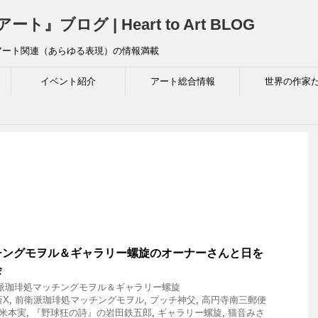
ログ | Heart to Art BLOG
アート関連（あらゆる表現）の情報満載
イベント紹介
アート総合情報
世界の作家
チングモヲル＆ギャラリー螺旋のオーナーさんと日を
会
派珈琲処マッチングモヲル＆ギャラリー螺旋
斎X
,
前衛派珈琲処マッチングモヲル
,
プッチ神父
,
高円寺南三郵便
米本実
,
『野球狂の詩』の岩田鉄五郎
,
ギャラリー螺旋
,
猫音みさ