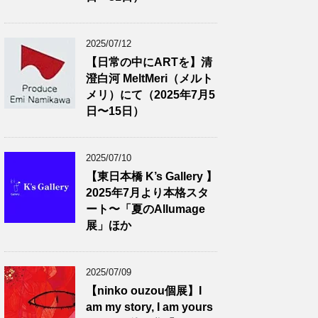
2025/07/12
【日常の中にARTを】清
澄白河 MeltMeri（メルト
メリ）にて（2025年7月5
日〜15日）
2025/07/10
【東日本橋 K’s Gallery 】
2025年7月より本格スタ
ート〜「夏のAllumage
展」ほか
2025/07/09
【ninko ouzou個展】I
am my story, I am yours