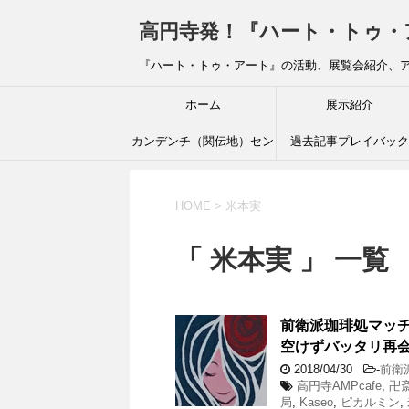
高円寺発！『ハート・トゥ・アート』ブ
『ハート・トゥ・アート』の活動、展覧会紹介、
ホーム
展示紹介
カンデンチ（関伝地）セン
過去記事プレイバック
ター
HOME
>
米本実
「 米本実 」 一覧
前衛派珈琲処マッ
空けずバッタリ再
2018/04/30
-
前衛
高円寺AMPcafe
,
卍
局
,
Kaseo
,
ピカルミン
,