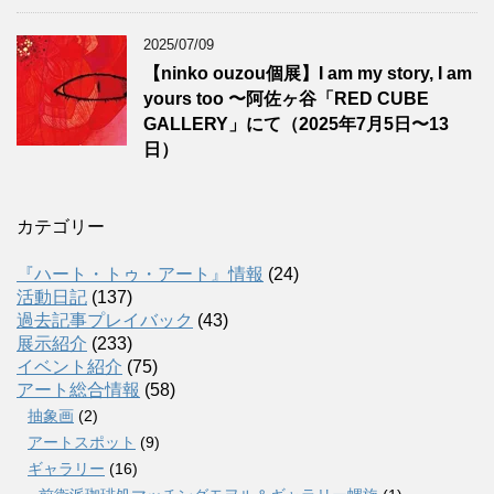
2025/07/09
【ninko ouzou個展】I am my story, I am
yours too 〜阿佐ヶ谷「RED CUBE
GALLERY」にて（2025年7月5日〜13
日）
カテゴリー
『ハート・トゥ・アート』情報
(24)
活動日記
(137)
過去記事プレイバック
(43)
展示紹介
(233)
イベント紹介
(75)
アート総合情報
(58)
抽象画
(2)
アートスポット
(9)
ギャラリー
(16)