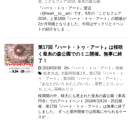
並
,
こどもフェア2018
,
蚕糸の森公園
『ハート・トゥ・アート』渡辺
（@heart__to__art）です。9月の「こどもフェア
2018」と第18回『ハート・トゥ・アート』の開催が
2か月弱後となりました。今回はザックリとイベン
トの紹介をしま …
第17回『ハート・トゥ・アート』は桜咲
く蚕糸の森公園でのミニ開催。無事に終
了！
2018/03/30
-
『ハート・トゥ・アート』情報
松本大志
,
大阪阿部服J.K.
,
第17回『ハート・ト
ゥ・アート』
,
第18回『ハート・トゥ・アート』
,
『あなたのいろ わたしのいろ』
,
星野ことり
,
レン
カ
,
にら
,
高嶋ルリコ
桜満開の中、晴天にも恵まれた蚕糸の森公園（東高
円寺）でのアートイベント 2018年3月24・25日開
催、第17回『ハート・トゥ・アート』は無事に終了
しました。 ずっと屋外開催では雨風にやられるケー
スが …