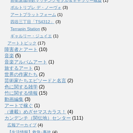
前衛派珈琲処マッチングモヲル＆ギャラリー螺旋
(1)
ポルトリブレ デ・ノーヴォ
(3)
アートプラットフォーム
(1)
四谷三丁目「TS4312」
(3)
Terrapin Station
(5)
ギャルリー・ジュイエ
(1)
アートトピック
(17)
障害者とアート
(10)
音楽
(5)
音楽アルバムアート
(1)
旅するアート
(1)
世界の作家たち
(2)
芸術家たちエピソードと名言
(2)
色に関する雑学
(2)
竹に関する情報
(15)
動画編集
(3)
アートで稼ぐ
(1)
（連載）めざせマスカラス！
(4)
カンデンチ（関伝地）センター
(111)
広報アーカイブ
(4)
【生活情報】救急･事故
(4)