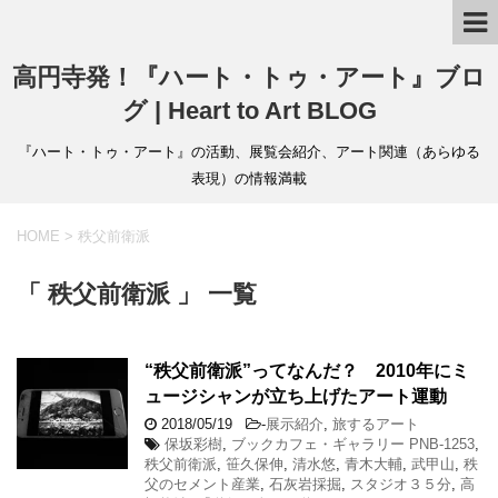
高円寺発！『ハート・トゥ・アート』ブロ
グ | Heart to Art BLOG
『ハート・トゥ・アート』の活動、展覧会紹介、アート関連（あらゆる
表現）の情報満載
HOME
>
秩父前衛派
「 秩父前衛派 」 一覧
“秩父前衛派”ってなんだ？ 2010年にミ
ュージシャンが立ち上げたアート運動
2018/05/19
-
展示紹介
,
旅するアート
保坂彩樹
,
ブックカフェ・ギャラリー PNB-1253
,
秩父前衛派
,
笹久保伸
,
清水悠
,
青木大輔
,
武甲山
,
秩
父のセメント産業
,
石灰岩採掘
,
スタジオ３５分
,
高