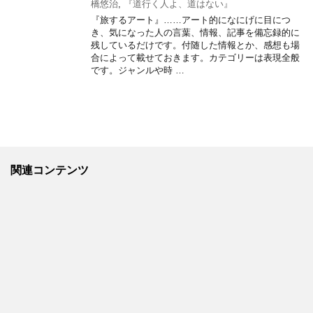
橋悠治
,
『道行く人よ、道はない』
『旅するアート』……アート的になにげに目につ
き、気になった人の言葉、情報、記事を備忘録的に
残しているだけです。付随した情報とか、感想も場
合によって載せておきます。カテゴリーは表現全般
です。ジャンルや時 …
関連コンテンツ