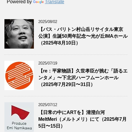
Powered by
Translate
2025/08/02
【バス・バリトン村山岳リサイタル東京
公演】生誕50周年記念〜光が丘IMAホール
（2025年8月10日）
2025/07/19
【re：平家物語】久世孝臣が挑む「語るエ
ンタメ」〜下北沢ハーフムーンホール
（2025年7月29日〜31日）
2025/07/12
【日常の中にARTを】清澄白河
MeltMeri（メルトメリ）にて（2025年7月
5日〜15日）