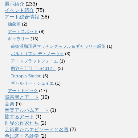
展示紹介
(233)
イベント紹介
(75)
アート総合情報
(58)
抽象画
(2)
アートスポット
(9)
ギャラリー
(16)
前衛派珈琲処マッチングモヲル＆ギャラリー螺旋
(1)
ポルトリブレ デ・ノーヴォ
(3)
アートプラットフォーム
(1)
四谷三丁目「TS4312」
(3)
Terrapin Station
(5)
ギャルリー・ジュイエ
(1)
アートトピック
(17)
障害者とアート
(10)
音楽
(5)
音楽アルバムアート
(1)
旅するアート
(1)
世界の作家たち
(2)
芸術家たちエピソードと名言
(2)
色に関する雑学
(2)