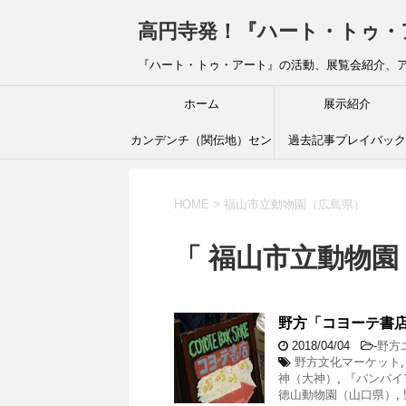
高円寺発！『ハート・トゥ・アート』ブ
『ハート・トゥ・アート』の活動、展覧会紹介、
ホーム
展示紹介
カンデンチ（関伝地）セン
過去記事プレイバック
ター
HOME
>
福山市立動物園（広島県）
「 福山市立動物園
野方「コヨーテ書
2018/04/04
-
野方
野方文化マーケット
神（大神）
,
『バンパイ
徳山動物園（山口県）
,