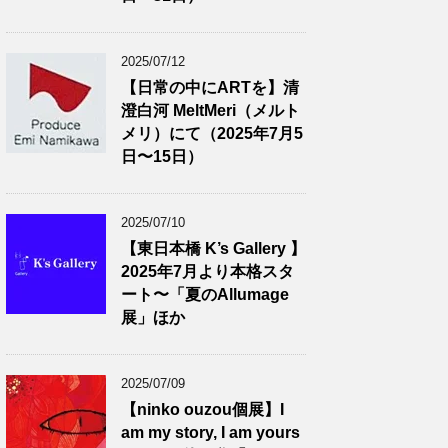
2025/07/12
【日常の中にARTを】清
澄白河 MeltMeri（メルト
メリ）にて（2025年7月5
日〜15日）
2025/07/10
【東日本橋 K’s Gallery 】
2025年7月より本格スタ
ート〜「夏のAllumage
展」ほか
2025/07/09
【ninko ouzou個展】I
am my story, I am yours