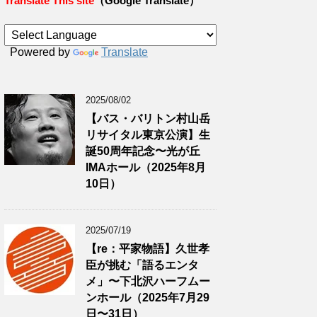
Translate This site
（Google Translate）
Powered by
Translate
2025/08/02
【バス・バリトン村山岳
リサイタル東京公演】生
誕50周年記念〜光が丘
IMAホール（2025年8月
10日）
2025/07/19
【re：平家物語】久世孝
臣が挑む「語るエンタ
メ」〜下北沢ハーフムー
ンホール（2025年7月29
日〜31日）