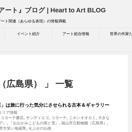
ログ | Heart to Art BLOG
アート関連（あらゆる表現）の情報満載
イベント紹介
アート総合情報
世界の作家
（広島県） 」 一覧
店」は旅に行った気分にさせられる古本＆ギャラリー
エリア情報
,
コヨーテ書店
,
サンディエゴ
,
コヨーテ
,
ニホンオオカミ
,
大きな
ア』
,
『おおかみこどもの雨と雪』
,
福山市立動物園（広島県）
,
野方笑い地蔵尊
,
火ぶせの仏様