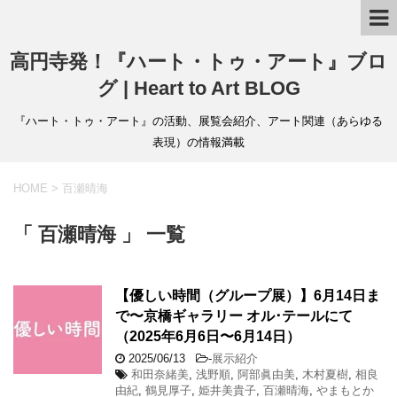
高円寺発！『ハート・トゥ・アート』ブロ
グ | Heart to Art BLOG
『ハート・トゥ・アート』の活動、展覧会紹介、アート関連（あらゆる
表現）の情報満載
HOME
>
百瀬晴海
「 百瀬晴海 」 一覧
【優しい時間（グループ展）】6月14日ま
で〜京橋ギャラリー オル･テールにて
（2025年6月6日〜6月14日）
2025/06/13
-
展示紹介
和田奈緒美
,
浅野順
,
阿部眞由美
,
木村夏樹
,
相良
由紀
,
鶴見厚子
,
姫井美貴子
,
百瀬晴海
,
やまもとか