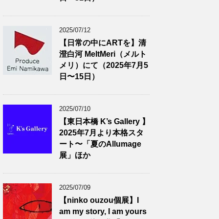
2025/07/12
【日常の中にARTを】清
澄白河 MeltMeri（メルト
メリ）にて（2025年7月5
日〜15日）
2025/07/10
【東日本橋 K’s Gallery 】
2025年7月より本格スタ
ート〜「夏のAllumage
展」ほか
2025/07/09
【ninko ouzou個展】I
am my story, I am yours