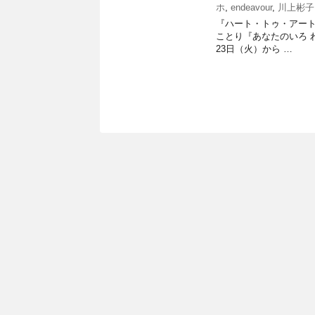
ホ
,
endeavour
,
川上彬子
『ハート・トゥ・アート』渡
ことり『あなたのいろ 
23日（火）から …