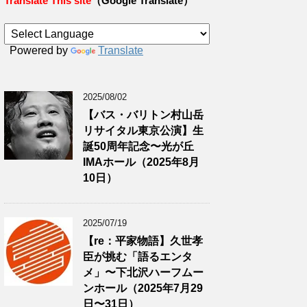
Translate This site
（Google Translate）
Powered by
Translate
2025/08/02
【バス・バリトン村山岳
リサイタル東京公演】生
誕50周年記念〜光が丘
IMAホール（2025年8月
10日）
2025/07/19
【re：平家物語】久世孝
臣が挑む「語るエンタ
メ」〜下北沢ハーフムー
ンホール（2025年7月29
日〜31日）