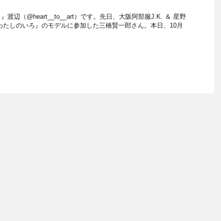
辺（@heart__to__art）です。先日、大阪阿部服J.K. ＆ 星野
わたしのいろ』のモデルに参加した三橋賢一郎さん。本日、10月