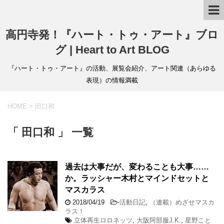
高円寺発！『ハート・トゥ・アート』ブロ
グ | Heart to Art BLOG
『ハート・トゥ・アート』の活動、展覧会紹介、アート関連（あらゆる
表現）の情報満載
HOME
>
田口和
「 田口和 」 一覧
過去は大事だが、変わることも大事……
か。ラッシャー木村とマインドセットと
マスカラス
2018/04/19
-
活動日記
,
（連載）めざせマスカ
ラス！
立体再生ロロネッツ
,
大阪阿部服J.K.
,
星野こと