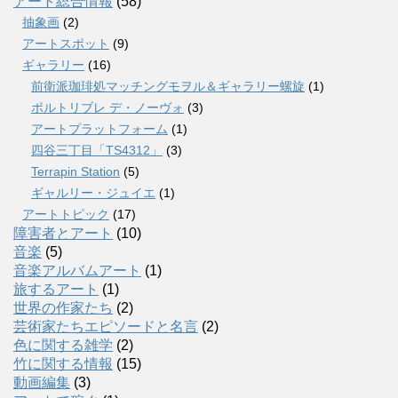
アート総合情報
(58)
抽象画
(2)
アートスポット
(9)
ギャラリー
(16)
前衛派珈琲処マッチングモヲル＆ギャラリー螺旋
(1)
ポルトリブレ デ・ノーヴォ
(3)
アートプラットフォーム
(1)
四谷三丁目「TS4312」
(3)
Terrapin Station
(5)
ギャルリー・ジュイエ
(1)
アートトピック
(17)
障害者とアート
(10)
音楽
(5)
音楽アルバムアート
(1)
旅するアート
(1)
世界の作家たち
(2)
芸術家たちエピソードと名言
(2)
色に関する雑学
(2)
竹に関する情報
(15)
動画編集
(3)