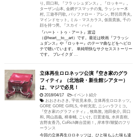
り
,
田口和
,
『フラッシュダンス』
,
『ロッキー』
,
ターザン山本
,
金網デスマッチの鬼
,
ラッシャー木
村
,
三遊亭円歌
,
バッファロー・アレン
,
野呂田秀夫
,
マインドセット
,
ミル・マスカラス
,
仮面貴族
,
千の
顔を持つ男
,
『スカイ・ハイ』
『ハート・トゥ・アート』渡辺
（@heart__to__art）です。最近は映画『フラッシ
ュダンス』や『ロッキー』のテーマ曲などをヘビロ
テで聴いています。 単純明快なサクセスストーリー
です。 ブレイクダ …
立体再生ロロネッツ公演『空き家のグラ
フィティ』（北池袋・新生館シアター）
は、マジで必見！
2018/04/17
-
イベント紹介
おおさわさき
,
宇佐見未奈
,
立体再生ロロネッツ
,
GORE GORE GIRLS
,
中村充宏
,
ニシハラフミコ
,
『空き家のグラフィティ』
,
牧島敦
,
池田俊介
,
田口
和
,
岡山昌義
,
樟泰輔
,
こいけ
,
日置達哉
,
水井直樹
,
吉野友香乃
,
CoRich舞台芸術！
,
岸本学/辮髪のフリ
ーランス
今回の立体再生ロロネッツは、ひと味もふた味も違