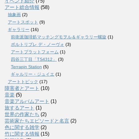
イベント紹介
(75)
アート総合情報
(58)
抽象画
(2)
アートスポット
(9)
ギャラリー
(16)
前衛派珈琲処マッチングモヲル＆ギャラリー螺旋
(1)
ポルトリブレ デ・ノーヴォ
(3)
アートプラットフォーム
(1)
四谷三丁目「TS4312」
(3)
Terrapin Station
(5)
ギャルリー・ジュイエ
(1)
アートトピック
(17)
障害者とアート
(10)
音楽
(5)
音楽アルバムアート
(1)
旅するアート
(1)
世界の作家たち
(2)
芸術家たちエピソードと名言
(2)
色に関する雑学
(2)
竹に関する情報
(15)