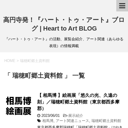
高円寺発！『ハート・トゥ・アート』ブロ
グ | Heart to Art BLOG
『ハート・トゥ・アート』の活動、展覧会紹介、アート関連（あらゆる
表現）の情報満載
HOME
>
瑞穂町郷土資料館
「 瑞穂町郷土資料館 」 一覧
【 相馬博 】絵画展「悠久の光、久遠の
刻」／瑞穂町郷土資料館（東京都西多摩
郡）
2023/06/01
-
展示紹介
相馬博
,
アート関連ニュース
,
瑞穂町郷土資料館
東京都西多摩郡瑞穂町「瑞穂町郷土資料館」けやき