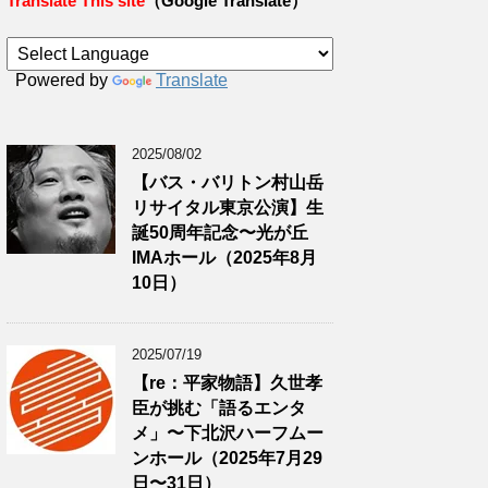
Translate This site
（Google Translate）
Powered by
Translate
2025/08/02
【バス・バリトン村山岳
リサイタル東京公演】生
誕50周年記念〜光が丘
IMAホール（2025年8月
10日）
2025/07/19
【re：平家物語】久世孝
臣が挑む「語るエンタ
メ」〜下北沢ハーフムー
ンホール（2025年7月29
日〜31日）