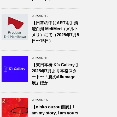
2025/07/12
【日常の中にARTを】清
澄白河 MeltMeri（メルト
メリ）にて（2025年7月5
日〜15日）
2025/07/10
【東日本橋 K’s Gallery 】
2025年7月より本格スタ
ート〜「夏のAllumage
展」ほか
2025/07/09
【ninko ouzou個展】I
am my story, I am yours