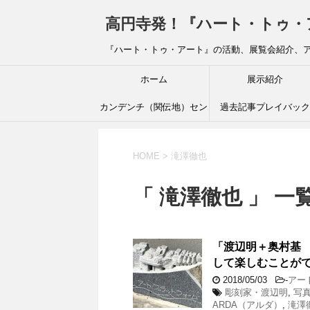
高円寺発！『ハート・トゥ・アート』ブ
『ハート・トゥ・アート』の活動、展覧会紹介、
ホーム
展示紹介
カンデンチ（関伝地）セン
過去記事プレイバック
ター
HOME
>
滝澤徹也
「 滝澤徹也 」 一
「渡辺明＋奥村基 
して楽しむことが
2018/05/03
-
アー
彫刻家・渡辺明
,
写
ARDA（アルダ）
,
滝澤