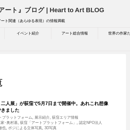
ログ | Heart to Art BLOG
アート関連（あらゆる表現）の情報満載
イベント紹介
アート総合情報
世界の作家
覧
二人展」が荻窪で5月7日まで開催中。あれこれ想像
できました
トプラットフォーム
,
展示紹介
,
荻窪エリア情報
真家･奥村基
,
荻窪「アートプラットフォーム」
,
認定NPO法人
徹也
,
ポジによる立体写真
,
3D写真