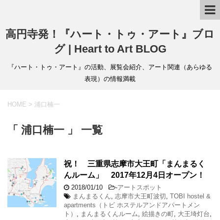
高円寺発！『ハート・トゥ・アート』ブロ
グ | Heart to Art BLOG
『ハート・トゥ・アート』の活動、展覧会紹介、アート関連（あらゆる
表現）の情報満載
HOME
>
浦口楠一
「 浦口楠一 」 一覧
祝！ 三重県志摩市大王町「まんまるく
んルーム」 2017年12月4日オープン！
2018/01/10
-
アートスポット
まんまるくん
,
志摩市大王町波切
,
TOBI hostel &
apartments（トビ ホステルアンドアパートメン
ト）
,
まんまるくんルーム
,
絵描きの町
,
大王埼灯台
,