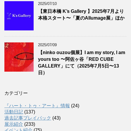
2025/07/10
【東日本橋 K’s Gallery 】2025年7月より
本格スタート〜「夏のAllumage展」ほか
2025/07/09
【ninko ouzou個展】I am my story, I am
yours too 〜阿佐ヶ谷「RED CUBE
GALLERY」にて（2025年7月5日〜13
日）
カテゴリー
『ハート・トゥ・アート』情報
(24)
活動日記
(137)
過去記事プレイバック
(43)
展示紹介
(233)
イベント紹介
(75)