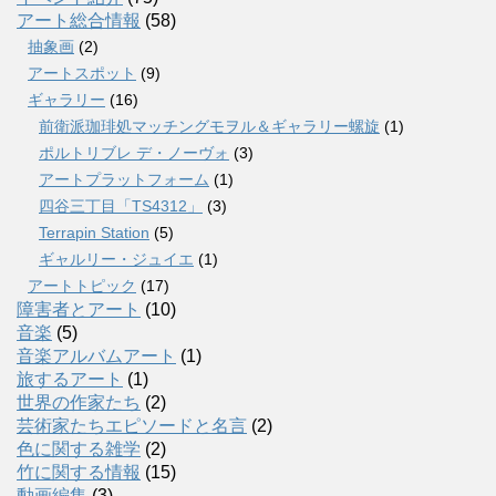
アート総合情報
(58)
抽象画
(2)
アートスポット
(9)
ギャラリー
(16)
前衛派珈琲処マッチングモヲル＆ギャラリー螺旋
(1)
ポルトリブレ デ・ノーヴォ
(3)
アートプラットフォーム
(1)
四谷三丁目「TS4312」
(3)
Terrapin Station
(5)
ギャルリー・ジュイエ
(1)
アートトピック
(17)
障害者とアート
(10)
音楽
(5)
音楽アルバムアート
(1)
旅するアート
(1)
世界の作家たち
(2)
芸術家たちエピソードと名言
(2)
色に関する雑学
(2)
竹に関する情報
(15)
動画編集
(3)