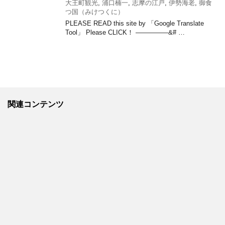
大王町観光
,
浦口楠一
,
志摩の江戸
,
伊勢海老
,
御食
つ国（みけつくに）
PLEASE READ this site by 「Google Translate
Tool」 Please CLICK！ —————&# …
関連コンテンツ