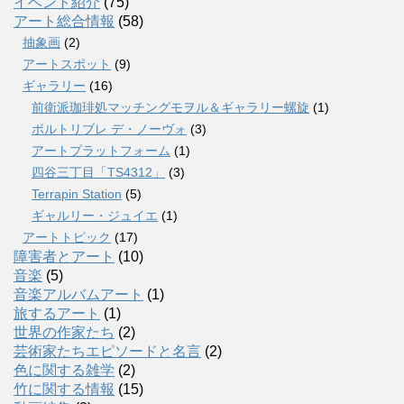
イベント紹介
(75)
アート総合情報
(58)
抽象画
(2)
アートスポット
(9)
ギャラリー
(16)
前衛派珈琲処マッチングモヲル＆ギャラリー螺旋
(1)
ポルトリブレ デ・ノーヴォ
(3)
アートプラットフォーム
(1)
四谷三丁目「TS4312」
(3)
Terrapin Station
(5)
ギャルリー・ジュイエ
(1)
アートトピック
(17)
障害者とアート
(10)
音楽
(5)
音楽アルバムアート
(1)
旅するアート
(1)
世界の作家たち
(2)
芸術家たちエピソードと名言
(2)
色に関する雑学
(2)
竹に関する情報
(15)