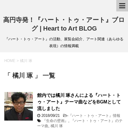
高円寺発！『ハート・トゥ・アート』ブロ
グ | Heart to Art BLOG
『ハート・トゥ・アート』の活動、展覧会紹介、アート関連（あらゆる
表現）の情報満載
HOME
>
橘川 琢
「 橘川 琢 」 一覧
館内では橘川 琢さんによる『ハート・ト
ゥ・アート』テーマ曲などをBGMとして
流しました
2018/09/21
-
『ハート・トゥ・アート』情報
『生命の壁画』
,
『ハート・トゥ・アート』のテ
ーマ曲
,
橘川 琢