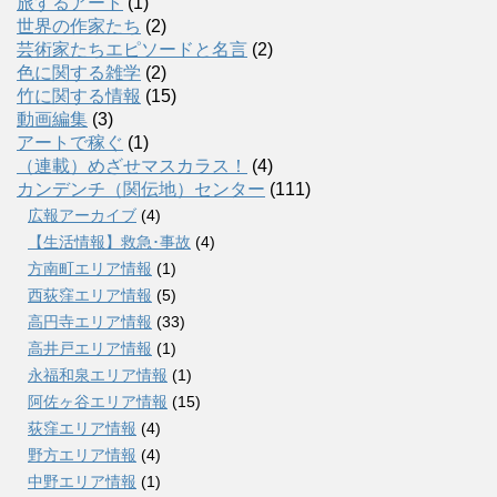
旅するアート
(1)
世界の作家たち
(2)
芸術家たちエピソードと名言
(2)
色に関する雑学
(2)
竹に関する情報
(15)
動画編集
(3)
アートで稼ぐ
(1)
（連載）めざせマスカラス！
(4)
カンデンチ（関伝地）センター
(111)
広報アーカイブ
(4)
【生活情報】救急･事故
(4)
方南町エリア情報
(1)
西荻窪エリア情報
(5)
高円寺エリア情報
(33)
高井戸エリア情報
(1)
永福和泉エリア情報
(1)
阿佐ヶ谷エリア情報
(15)
荻窪エリア情報
(4)
野方エリア情報
(4)
中野エリア情報
(1)