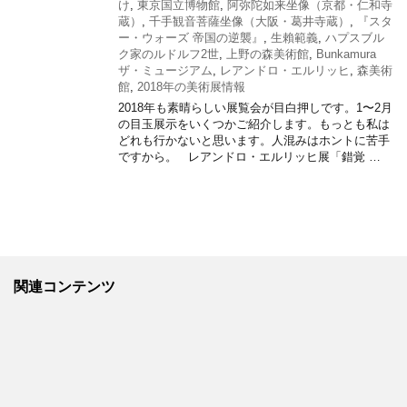
け
,
東京国立博物館
,
阿弥陀如来坐像（京都・仁和寺
蔵）
,
千手観音菩薩坐像（大阪・葛井寺蔵）
,
『スタ
ー・ウォーズ 帝国の逆襲』
,
生賴範義
,
ハプスブル
ク家のルドルフ2世
,
上野の森美術館
,
Bunkamura
ザ・ミュージアム
,
レアンドロ・エルリッヒ
,
森美術
館
,
2018年の美術展情報
2018年も素晴らしい展覧会が目白押しです。1〜2月
の目玉展示をいくつかご紹介します。もっとも私は
どれも行かないと思います。人混みはホントに苦手
ですから。 レアンドロ・エルリッヒ展「錯覚 …
関連コンテンツ