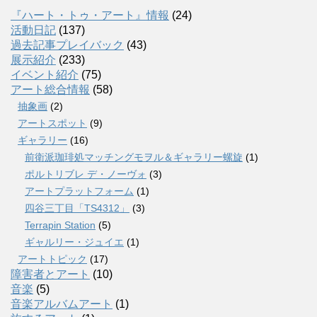
『ハート・トゥ・アート』情報
(24)
活動日記
(137)
過去記事プレイバック
(43)
展示紹介
(233)
イベント紹介
(75)
アート総合情報
(58)
抽象画
(2)
アートスポット
(9)
ギャラリー
(16)
前衛派珈琲処マッチングモヲル＆ギャラリー螺旋
(1)
ポルトリブレ デ・ノーヴォ
(3)
アートプラットフォーム
(1)
四谷三丁目「TS4312」
(3)
Terrapin Station
(5)
ギャルリー・ジュイエ
(1)
アートトピック
(17)
障害者とアート
(10)
音楽
(5)
音楽アルバムアート
(1)