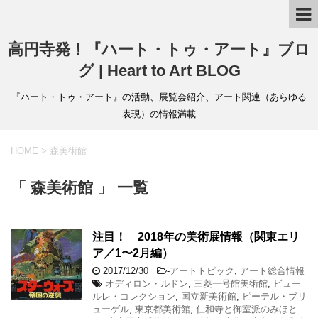
高円寺発！『ハート・トゥ・アート』ブロ
グ | Heart to Art BLOG
『ハート・トゥ・アート』の活動、展覧会紹介、アート関連（あらゆる
表現）の情報満載
HOME
>
森美術館
「 森美術館 」 一覧
注目！ 2018年の美術展情報（関東エリ
ア／1〜2月編）
2017/12/30
-
アートトピック
,
アート総合情報
オディロン・ルドン
,
三菱一号館美術館
,
ビュー
ルレ・コレクション
,
国立新美術館
,
ピーテル・ブリ
ューゲル
,
東京都美術館
,
仁和寺と御室派のみほと