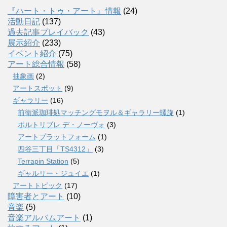
『ハート・トゥ・アート』情報
(24)
活動日記
(137)
過去記事プレイバック
(43)
展示紹介
(233)
イベント紹介
(75)
アート総合情報
(58)
抽象画
(2)
アートスポット
(9)
ギャラリー
(16)
前衛派珈琲処マッチングモヲル＆ギャラリー螺旋
(1)
ポルトリブレ デ・ノーヴォ
(3)
アートプラットフォーム
(1)
四谷三丁目「TS4312」
(3)
Terrapin Station
(5)
ギャルリー・ジュイエ
(1)
アートトピック
(17)
障害者とアート
(10)
音楽
(5)
音楽アルバムアート
(1)