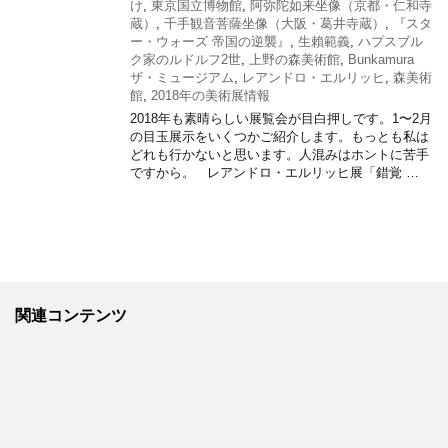
け
,
東京国立博物館
,
阿弥陀如来坐像（京都・仁和寺
蔵）
,
千手観音菩薩坐像（大阪・葛井寺蔵）
,
『スタ
ー・ウォーズ 帝国の逆襲』
,
生賴範義
,
ハプスブル
ク家のルドルフ2世
,
上野の森美術館
,
Bunkamura
ザ・ミュージアム
,
レアンドロ・エルリッヒ
,
森美術
館
,
2018年の美術展情報
2018年も素晴らしい展覧会が目白押しです。1〜2月
の目玉展示をいくつかご紹介します。もっとも私は
どれも行かないと思います。人混みはホントに苦手
ですから。 レアンドロ・エルリッヒ展「錯覚 …
関連コンテンツ