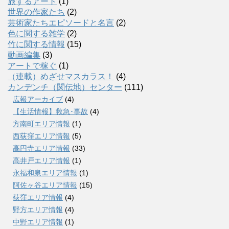
旅するアート
(1)
世界の作家たち
(2)
芸術家たちエピソードと名言
(2)
色に関する雑学
(2)
竹に関する情報
(15)
動画編集
(3)
アートで稼ぐ
(1)
（連載）めざせマスカラス！
(4)
カンデンチ（関伝地）センター
(111)
広報アーカイブ
(4)
【生活情報】救急･事故
(4)
方南町エリア情報
(1)
西荻窪エリア情報
(5)
高円寺エリア情報
(33)
高井戸エリア情報
(1)
永福和泉エリア情報
(1)
阿佐ヶ谷エリア情報
(15)
荻窪エリア情報
(4)
野方エリア情報
(4)
中野エリア情報
(1)