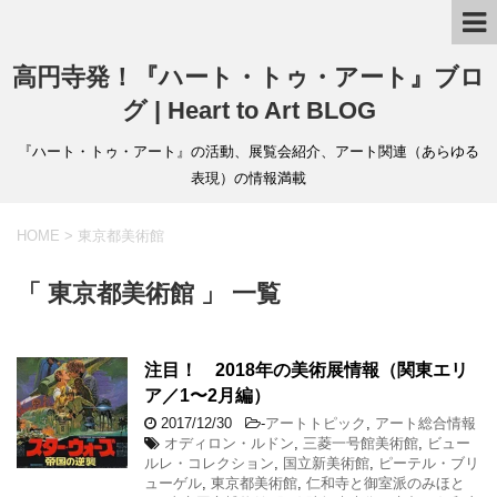
高円寺発！『ハート・トゥ・アート』ブロ
グ | Heart to Art BLOG
『ハート・トゥ・アート』の活動、展覧会紹介、アート関連（あらゆる
表現）の情報満載
HOME
>
東京都美術館
「 東京都美術館 」 一覧
注目！ 2018年の美術展情報（関東エリ
ア／1〜2月編）
2017/12/30
-
アートトピック
,
アート総合情報
オディロン・ルドン
,
三菱一号館美術館
,
ビュー
ルレ・コレクション
,
国立新美術館
,
ピーテル・ブリ
ューゲル
,
東京都美術館
,
仁和寺と御室派のみほと