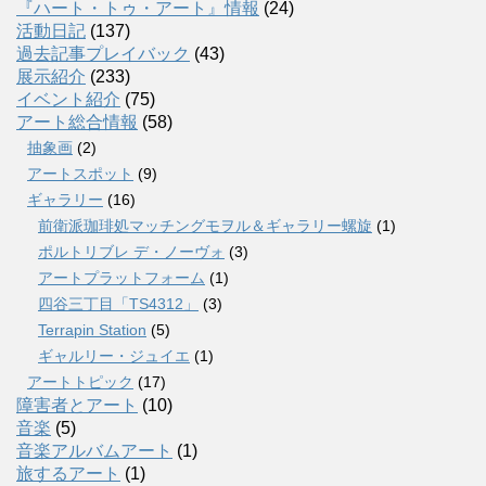
『ハート・トゥ・アート』情報
(24)
活動日記
(137)
過去記事プレイバック
(43)
展示紹介
(233)
イベント紹介
(75)
アート総合情報
(58)
抽象画
(2)
アートスポット
(9)
ギャラリー
(16)
前衛派珈琲処マッチングモヲル＆ギャラリー螺旋
(1)
ポルトリブレ デ・ノーヴォ
(3)
アートプラットフォーム
(1)
四谷三丁目「TS4312」
(3)
Terrapin Station
(5)
ギャルリー・ジュイエ
(1)
アートトピック
(17)
障害者とアート
(10)
音楽
(5)
音楽アルバムアート
(1)
旅するアート
(1)