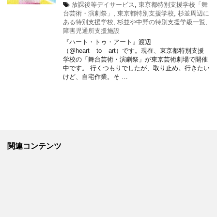
放課後等デイサービス
,
東京都特別支援学校「舞
台芸術・演劇祭」
,
東京都特別支援学校
,
杉並周辺に
ある特別支援学校
,
杉並や中野の特別支援学級一覧
,
障害児通所支援施設
『ハート・トゥ・アート』渡辺
（@heart__to__art）です。現在、東京都特別支援
学校の「舞台芸術・演劇祭」が東京芸術劇場で開催
中です。 行くつもりでしたが、取り止め。行きたい
けど、自宅作業。そ …
関連コンテンツ