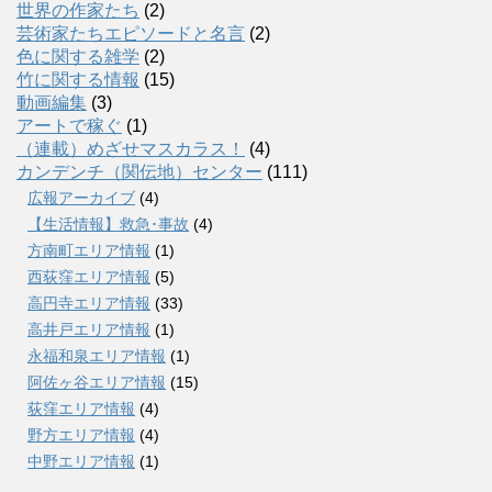
世界の作家たち
(2)
芸術家たちエピソードと名言
(2)
色に関する雑学
(2)
竹に関する情報
(15)
動画編集
(3)
アートで稼ぐ
(1)
（連載）めざせマスカラス！
(4)
カンデンチ（関伝地）センター
(111)
広報アーカイブ
(4)
【生活情報】救急･事故
(4)
方南町エリア情報
(1)
西荻窪エリア情報
(5)
高円寺エリア情報
(33)
高井戸エリア情報
(1)
永福和泉エリア情報
(1)
阿佐ヶ谷エリア情報
(15)
荻窪エリア情報
(4)
野方エリア情報
(4)
中野エリア情報
(1)