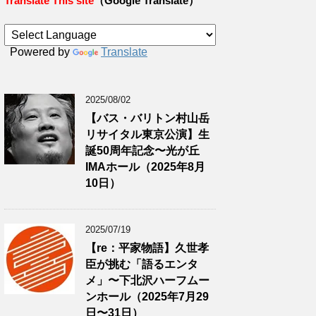
Translate This site
（Google Translate）
Powered by
Translate
2025/08/02
【バス・バリトン村山岳
リサイタル東京公演】生
誕50周年記念〜光が丘
IMAホール（2025年8月
10日）
2025/07/19
【re：平家物語】久世孝
臣が挑む「語るエンタ
メ」〜下北沢ハーフムー
ンホール（2025年7月29
日〜31日）