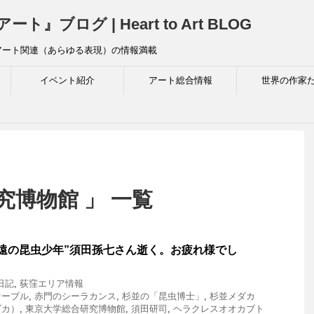
ログ | Heart to Art BLOG
アート関連（あらゆる表現）の情報満載
イベント紹介
アート総合情報
世界の作家
究博物館 」 一覧
遠の昆虫少年”須田孫七さん逝く。お疲れ様でし
日記
,
荻窪エリア情報
ァーブル
,
赤門のシーラカンス
,
杉並の「昆虫博士」
,
杉並メダカ
ダカ）
,
東京大学総合研究博物館
,
須田研司
,
ヘラクレスオオカブト