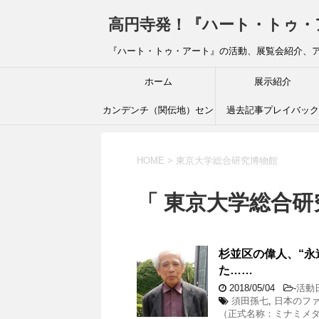
高円寺発！『ハート・トゥ・アート』ブ
『ハート・トゥ・アート』の活動、展覧会紹介、
ホーム
展示紹介
カンデンチ（関伝地）セン
過去記事プレイバック
ター
HOME
>
東京大学総合研究博物館
「 東京大学総合研
杉並区の偉人、“永
た……
2018/05/04
-
活動
須田孫七
,
日本のフ
（正式名称：ミナミメ