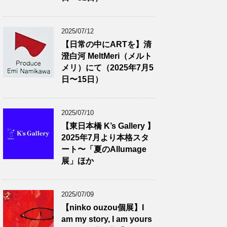
2025/07/12
【日常の中にARTを】清
澄白河 MeltMeri（メルト
メリ）にて（2025年7月5
日〜15日）
2025/07/10
【東日本橋 K’s Gallery 】
2025年7月より本格スタ
ート〜「夏のAllumage
展」ほか
2025/07/09
【ninko ouzou個展】I
am my story, I am yours