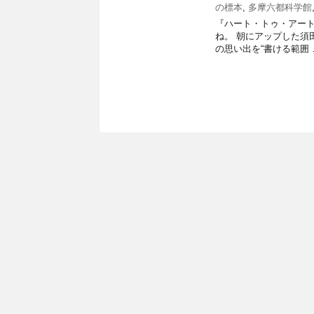
の標本
,
多摩六都科学館
『ハート・トゥ・アート』渡
ね。 朝にアップした須
の思い出を“書ける範囲 