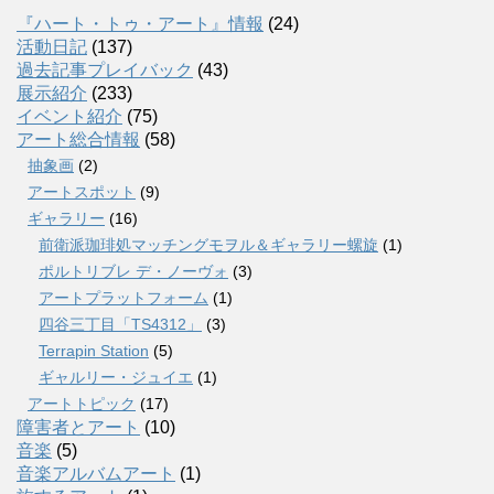
『ハート・トゥ・アート』情報
(24)
活動日記
(137)
過去記事プレイバック
(43)
展示紹介
(233)
イベント紹介
(75)
アート総合情報
(58)
抽象画
(2)
アートスポット
(9)
ギャラリー
(16)
前衛派珈琲処マッチングモヲル＆ギャラリー螺旋
(1)
ポルトリブレ デ・ノーヴォ
(3)
アートプラットフォーム
(1)
四谷三丁目「TS4312」
(3)
Terrapin Station
(5)
ギャルリー・ジュイエ
(1)
アートトピック
(17)
障害者とアート
(10)
音楽
(5)
音楽アルバムアート
(1)