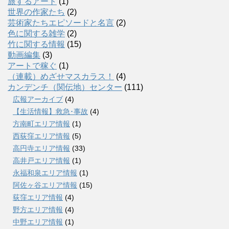
旅するアート
(1)
世界の作家たち
(2)
芸術家たちエピソードと名言
(2)
色に関する雑学
(2)
竹に関する情報
(15)
動画編集
(3)
アートで稼ぐ
(1)
（連載）めざせマスカラス！
(4)
カンデンチ（関伝地）センター
(111)
広報アーカイブ
(4)
【生活情報】救急･事故
(4)
方南町エリア情報
(1)
西荻窪エリア情報
(5)
高円寺エリア情報
(33)
高井戸エリア情報
(1)
永福和泉エリア情報
(1)
阿佐ヶ谷エリア情報
(15)
荻窪エリア情報
(4)
野方エリア情報
(4)
中野エリア情報
(1)