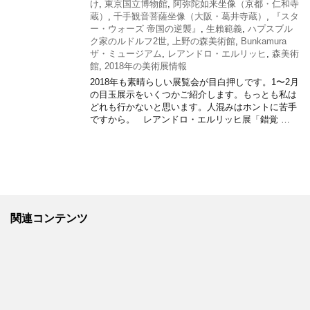
け
,
東京国立博物館
,
阿弥陀如来坐像（京都・仁和寺
蔵）
,
千手観音菩薩坐像（大阪・葛井寺蔵）
,
『スタ
ー・ウォーズ 帝国の逆襲』
,
生賴範義
,
ハプスブル
ク家のルドルフ2世
,
上野の森美術館
,
Bunkamura
ザ・ミュージアム
,
レアンドロ・エルリッヒ
,
森美術
館
,
2018年の美術展情報
2018年も素晴らしい展覧会が目白押しです。1〜2月
の目玉展示をいくつかご紹介します。もっとも私は
どれも行かないと思います。人混みはホントに苦手
ですから。 レアンドロ・エルリッヒ展「錯覚 …
関連コンテンツ