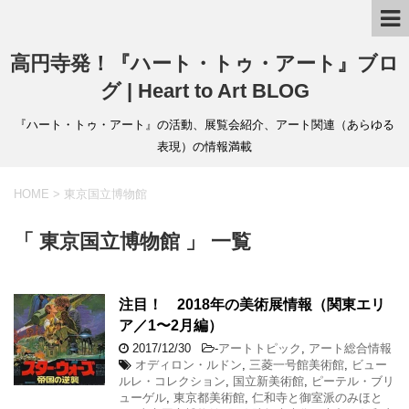
高円寺発！『ハート・トゥ・アート』ブロ
グ | Heart to Art BLOG
『ハート・トゥ・アート』の活動、展覧会紹介、アート関連（あらゆる
表現）の情報満載
HOME
>
東京国立博物館
「 東京国立博物館 」 一覧
注目！ 2018年の美術展情報（関東エリ
ア／1〜2月編）
2017/12/30
-
アートトピック
,
アート総合情報
オディロン・ルドン
,
三菱一号館美術館
,
ビュー
ルレ・コレクション
,
国立新美術館
,
ピーテル・ブリ
ューゲル
,
東京都美術館
,
仁和寺と御室派のみほと