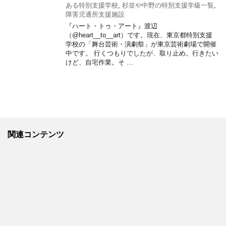
ある特別支援学校
,
杉並や中野の特別支援学級一覧
,
障害児通所支援施設
『ハート・トゥ・アート』渡辺
（@heart__to__art）です。現在、東京都特別支援
学校の「舞台芸術・演劇祭」が東京芸術劇場で開催
中です。 行くつもりでしたが、取り止め。行きたい
けど、自宅作業。そ …
関連コンテンツ