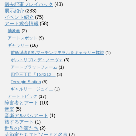
過去記事プレイバック
(43)
展示紹介
(233)
イベント紹介
(75)
アート総合情報
(58)
抽象画
(2)
アートスポット
(9)
ギャラリー
(16)
前衛派珈琲処マッチングモヲル＆ギャラリー螺旋
(1)
ポルトリブレ デ・ノーヴォ
(3)
アートプラットフォーム
(1)
四谷三丁目「TS4312」
(3)
Terrapin Station
(5)
ギャルリー・ジュイエ
(1)
アートトピック
(17)
障害者とアート
(10)
音楽
(5)
音楽アルバムアート
(1)
旅するアート
(1)
世界の作家たち
(2)
芸術家たちエピソードと名言
(2)