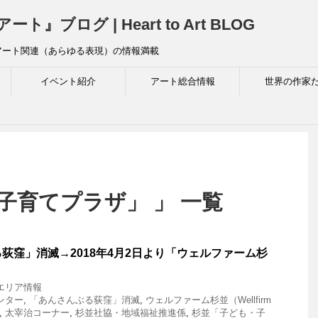
ログ | Heart to Art BLOG
アート関連（あらゆる表現）の情報満載
イベント紹介
アート総合情報
世界の作家
子育てプラザ」 」 一覧
荻窪」消滅→2018年4月2日より「ウェルファーム杉
エリア情報
ンター
,
「あんさんぶる荻窪」消滅
,
ウェルファーム杉並（Wellfirm
,
太宰治コーナー
,
杉並社協・地域福祉推進係
,
杉並「子ども・子