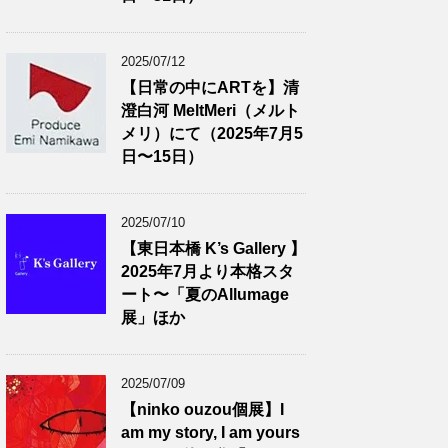
2025/07/12
【日常の中にARTを】清
澄白河 MeltMeri（メルト
メリ）にて（2025年7月5
日〜15日）
2025/07/10
【東日本橋 K’s Gallery 】
2025年7月より本格スタ
ート〜「夏のAllumage
展」ほか
2025/07/09
【ninko ouzou個展】I
am my story, I am yours