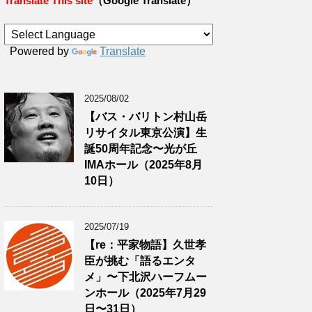
Translate This site
（Google Translate）
Powered by
Translate
2025/08/02
【バス・バリトン村山岳
リサイタル東京公演】生
誕50周年記念〜光が丘
IMAホール（2025年8月
10日）
2025/07/19
【re：平家物語】久世孝
臣が挑む「語るエンタ
メ」〜下北沢ハーフムー
ンホール（2025年7月29
日〜31日）