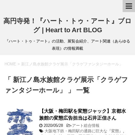
高円寺発！『ハート・トゥ・アート』ブロ
グ | Heart to Art BLOG
『ハート・トゥ・アート』の活動、展覧会紹介、アート関連（あらゆる
表現）の情報満載
HOME
>
新江ノ島水族館クラゲ展示「クラゲファンタジーホール」
「 新江ノ島水族館クラゲ展示「クラゲフ
ァンタジーホール」 」 一覧
【大阪・梅田駅を変態ジャック】京都水
族館の変態広告担当は石井正信さん
2020/05/28
-
アート総合情報
大阪地下鉄・梅田駅の通路に巨大な『変態』
,