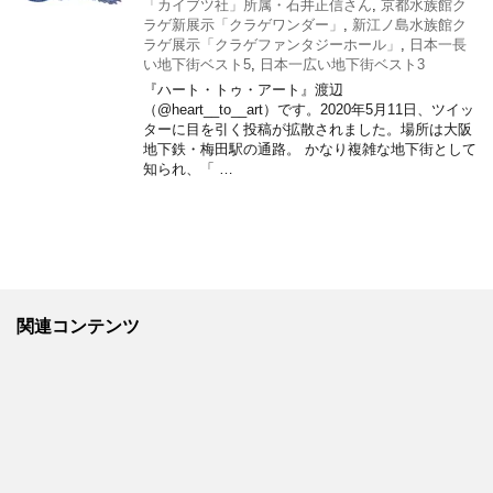
「カイブツ社」所属・石井正信さん
,
京都水族館ク
ラゲ新展示「クラゲワンダー」
,
新江ノ島水族館ク
ラゲ展示「クラゲファンタジーホール」
,
日本一長
い地下街ベスト5
,
日本一広い地下街ベスト3
『ハート・トゥ・アート』渡辺
（@heart__to__art）です。2020年5月11日、ツイッ
ターに目を引く投稿が拡散されました。場所は大阪
地下鉄・梅田駅の通路。 かなり複雑な地下街として
知られ、「 …
関連コンテンツ