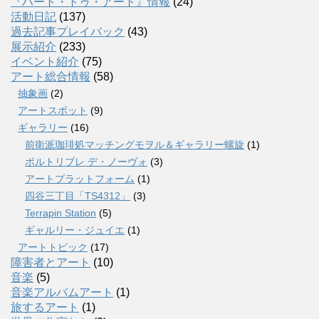
『ハート・トゥ・アート』情報
(24)
活動日記
(137)
過去記事プレイバック
(43)
展示紹介
(233)
イベント紹介
(75)
アート総合情報
(58)
抽象画
(2)
アートスポット
(9)
ギャラリー
(16)
前衛派珈琲処マッチングモヲル＆ギャラリー螺旋
(1)
ポルトリブレ デ・ノーヴォ
(3)
アートプラットフォーム
(1)
四谷三丁目「TS4312」
(3)
Terrapin Station
(5)
ギャルリー・ジュイエ
(1)
アートトピック
(17)
障害者とアート
(10)
音楽
(5)
音楽アルバムアート
(1)
旅するアート
(1)