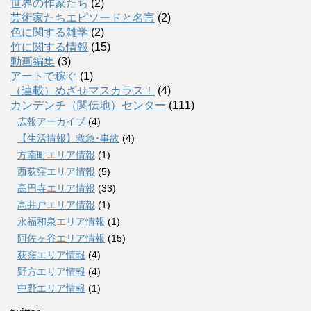
世界の作家たち
(2)
芸術家たちエピソードと名言
(2)
色に関する雑学
(2)
竹に関する情報
(15)
動画編集
(3)
アートで稼ぐ
(1)
（連載）めざせマスカラス！
(4)
カンデンチ（関伝地）センター
(111)
広報アーカイブ
(4)
【生活情報】救急･事故
(4)
方南町エリア情報
(1)
西荻窪エリア情報
(5)
高円寺エリア情報
(33)
高井戸エリア情報
(1)
永福和泉エリア情報
(1)
阿佐ヶ谷エリア情報
(15)
荻窪エリア情報
(4)
野方エリア情報
(4)
中野エリア情報
(1)