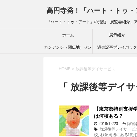
高円寺発！『ハート・トゥ・アート』ブ
『ハート・トゥ・アート』の活動、展覧会紹介、
ホーム
展示紹介
カンデンチ（関伝地）セン
過去記事プレイバック
ター
HOME
>
放課後等デイサービス
「 放課後等デイサ
【東京都特別支援学
は何校ある？
2018/12/23
-
障害
放課後等デイサービ
校
,
杉並周辺にある特別