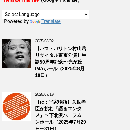
Translate This site
（Google Translate）
Powered by
Translate
2025/08/02
【バス・バリトン村山岳
リサイタル東京公演】生
誕50周年記念〜光が丘
IMAホール（2025年8月
10日）
2025/07/19
【re：平家物語】久世孝
臣が挑む「語るエンタ
メ」〜下北沢ハーフムー
ンホール（2025年7月29
日〜31日）