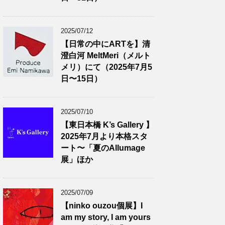
2025/07/12
【日常の中にARTを】清
澄白河 MeltMeri（メルト
メリ）にて（2025年7月5
日〜15日）
2025/07/10
【東日本橋 K’s Gallery 】
2025年7月より本格スタ
ート〜「夏のAllumage
展」ほか
2025/07/09
【ninko ouzou個展】I
am my story, I am yours