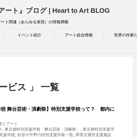
ログ | Heart to Art BLOG
アート関連（あらゆる表現）の情報満載
イベント紹介
アート総合情報
世界の作家
ービス 」 一覧
校 舞台芸術・演劇祭】特別支援学校って？ 都内に
者とアート
ス
,
東京都特別支援学校「舞台芸術・演劇祭」
,
東京都特別支援学
支援学校
,
杉並や中野の特別支援学級一覧
,
障害児通所支援施設