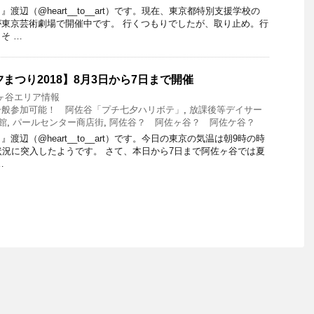
渡辺（@heart__to__art）です。現在、東京都特別支援学校の
東京芸術劇場で開催中です。 行くつもりでしたが、取り止め。行
そ …
まつり2018】8月3日から7日まで開催
ヶ谷エリア情報
一般参加可能！ 阿佐谷「プチ七夕ハリボテ」
,
放課後等デイサー
館
,
パールセンター商店街
,
阿佐谷？ 阿佐ヶ谷？ 阿佐ケ谷？
辺（@heart__to__art）です。今日の東京の気温は朝9時の時
状況に突入したようです。 さて、本日から7日まで阿佐ヶ谷では夏
…