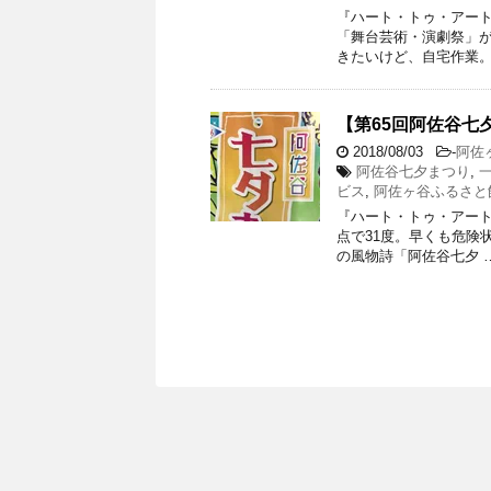
『ハート・トゥ・アート』
「舞台芸術・演劇祭」が
きたいけど、自宅作業。
【第65回阿佐谷七夕
2018/08/03
-
阿佐
阿佐谷七夕まつり
,
ビス
,
阿佐ヶ谷ふるさと
『ハート・トゥ・アート』渡
点で31度。早くも危険
の風物詩「阿佐谷七夕 