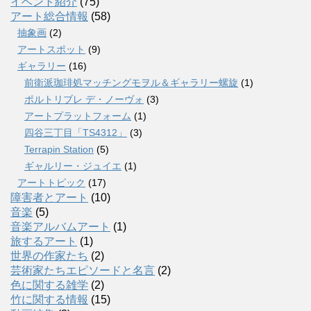
イベント紹介
(75)
アート総合情報
(58)
抽象画
(2)
アートスポット
(9)
ギャラリー
(16)
前衛派珈琲処マッチングモヲル＆ギャラリー螺旋
(1)
ポルトリブレ デ・ノーヴォ
(3)
アートプラットフォーム
(1)
四谷三丁目「TS4312」
(3)
Terrapin Station
(5)
ギャルリー・ジュイエ
(1)
アートトピック
(17)
障害者とアート
(10)
音楽
(5)
音楽アルバムアート
(1)
旅するアート
(1)
世界の作家たち
(2)
芸術家たちエピソードと名言
(2)
色に関する雑学
(2)
竹に関する情報
(15)