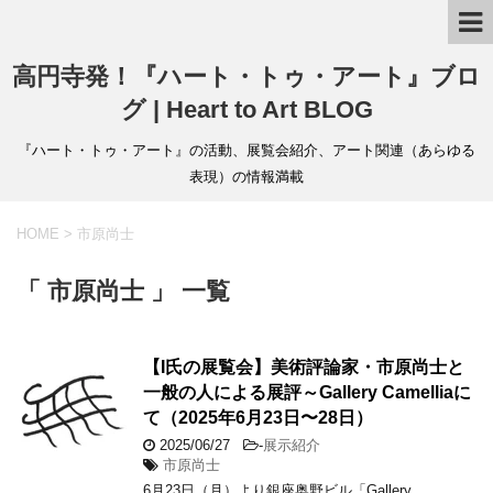
高円寺発！『ハート・トゥ・アート』ブロ
グ | Heart to Art BLOG
『ハート・トゥ・アート』の活動、展覧会紹介、アート関連（あらゆる
表現）の情報満載
HOME
>
市原尚士
「 市原尚士 」 一覧
【I氏の展覧会】美術評論家・市原尚士と
一般の人による展評～Gallery Camelliaに
て（2025年6月23日〜28日）
2025/06/27
-
展示紹介
市原尚士
6月23日（月）より銀座奥野ビル「Gallery