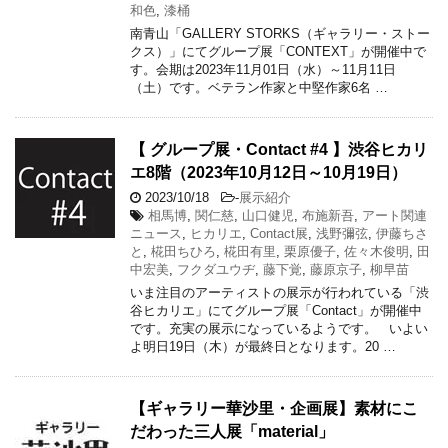
和色
,
漆桶
南青山「GALLERY STORKS（ギャラリー・ストー
クス）」にてグループ展「CONTEXT」が開催中で
す。会期は2023年11月01日（水）～11月11日
（土）です。ベテラン作家と中堅作家6名 …
【 グループ展・Contact #4 】渋谷ヒカリ
エ8階（2023年10月12日～10月19日）
2023/10/18
-
展示紹介
相馬博
,
関仁慈
,
山口健児
,
布施新吾
,
アート関連
ニュース
,
ヒカリエ
,
Contact展
,
浅野彌弦
,
伊藤ちさ
と
,
椛田ちひろ
,
椛田有里
,
栗原優子
,
佐々木俊明
,
田
中宏美
,
フクダユウヂ
,
藤下覚
,
藤原京子
,
柳早苗
いま注目のアーティストの展示が行われている「渋
谷ヒカリエ」にてグループ展「Contact」が開催中
です。充実の展示になっているようです。 いよい
よ明日19日（木）が最終日となります。20 …
【ギャラリー華沙里・企画展】素材にこ
だわった三人展「material」