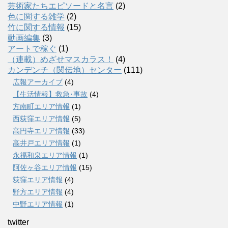
芸術家たちエピソードと名言
(2)
色に関する雑学
(2)
竹に関する情報
(15)
動画編集
(3)
アートで稼ぐ
(1)
（連載）めざせマスカラス！
(4)
カンデンチ（関伝地）センター
(111)
広報アーカイブ
(4)
【生活情報】救急･事故
(4)
方南町エリア情報
(1)
西荻窪エリア情報
(5)
高円寺エリア情報
(33)
高井戸エリア情報
(1)
永福和泉エリア情報
(1)
阿佐ヶ谷エリア情報
(15)
荻窪エリア情報
(4)
野方エリア情報
(4)
中野エリア情報
(1)
twitter