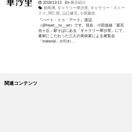
2018/12/13
-
展示紹介
相馬博
,
ギャラリー華沙里
,
ギャラリー・ストー
クス
,
関仁慈
,
山口健児
,
小原義也
『ハート・トゥ・アート』渡辺
（@heart__to__art）です。現在、小田急線「新百
合ヶ丘」駅そばにある「ギャラリー華沙里」にて、
素材にこだわった三人の美術家による展覧会
「material」が行わ …
関連コンテンツ