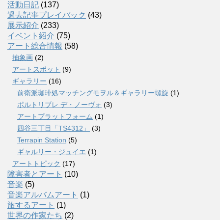
活動日記
(137)
過去記事プレイバック
(43)
展示紹介
(233)
イベント紹介
(75)
アート総合情報
(58)
抽象画
(2)
アートスポット
(9)
ギャラリー
(16)
前衛派珈琲処マッチングモヲル＆ギャラリー螺旋
(1)
ポルトリブレ デ・ノーヴォ
(3)
アートプラットフォーム
(1)
四谷三丁目「TS4312」
(3)
Terrapin Station
(5)
ギャルリー・ジュイエ
(1)
アートトピック
(17)
障害者とアート
(10)
音楽
(5)
音楽アルバムアート
(1)
旅するアート
(1)
世界の作家たち
(2)