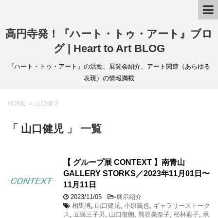
高円寺発！『ハート・トゥ・アート』ブロ
グ | Heart to Art BLOG
『ハート・トゥ・アート』の活動、展覧会紹介、アート関連（あらゆる
表現）の情報満載
HOME
>
山口健児
「 山口健児 」 一覧
【 グループ展 CONTEXT 】南青山
GALLERY STORKS／2023年11月01日〜
11月11日
2023/11/05
-
展示紹介
相馬博
,
山口健児
,
小原義也
,
ギャラリーストーク
ス
,
五島三子男
,
山口俊朗
,
熊谷美奈子
,
松林彩子
,
承