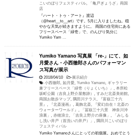
こいのぼりフェスティバル
,
「亀戸ぎょうざ」両国
店
『ハート・トゥ・アート』渡辺
（@heart__to__art）です。5月に入りましたね。穏
やかな天気が続きますように。 両国の住宅街にある
フリースペース「緑壱」で、のんびり気分に
Yumiko Yam …
Yumiko Yamano 写真展 「re-」にて、如
月愛さん・小西徹郎さんのパフォーマン
ス写真が展示
2018/04/10
-
展示紹介
小西徹郎
,
如月愛
,
Yumiko Yamano
,
ギャラリー
兼フリースペース「緑壱（りょくいち）」
,
本所松
坂町公園（吉良上野介屋敷跡）
,
すみだ北斎美術館
,
両国お散歩マップ
,
隅田川テラス
,
『富嶽三十六
景』
,
『北斎漫画』
,
葛飾北斎
,
『変幻自在！北斎の
ウォーターワールド』
,
「冨嶽三十六景 神奈川沖
浪裏」
,
赤穂浪士
,
「吉良上野介の座像」
,
「みしる
し洗い井戸（首洗いの井戸）」
,
隅田川こいのぼり
フェスティバル
Yumiko Yamanoさんにとっての初個展。おめでとう