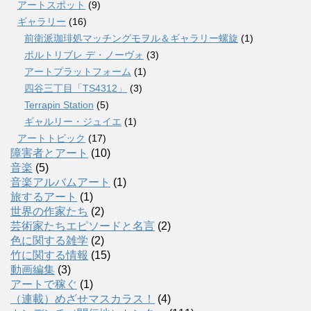
アートスポット
(9)
ギャラリー
(16)
前衛派珈琲処マッチングモヲル＆ギャラリー螺旋
(1)
ポルトリブレ デ・ノーヴォ
(3)
アートプラットフォーム
(1)
四谷三丁目「TS4312」
(3)
Terrapin Station
(5)
ギャルリー・ジュイエ
(1)
アートトピック
(17)
障害者とアート
(10)
音楽
(5)
音楽アルバムアート
(1)
旅するアート
(1)
世界の作家たち
(2)
芸術家たちエピソードと名言
(2)
色に関する雑学
(2)
竹に関する情報
(15)
動画編集
(3)
アートで稼ぐ
(1)
（連載）めざせマスカラス！
(4)