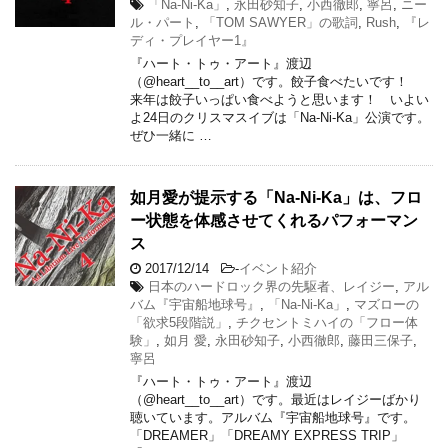
「Na-Ni-Ka」
,
永田砂知子
,
小西徹郎
,
寧呂
,
ニー
ル・パート
,
「TOM SAWYER」の歌詞
,
Rush
,
『レ
ディ・プレイヤー1』
『ハート・トゥ・アート』渡辺
（@heart__to__art）です。餃子食べたいです！
来年は餃子いっぱい食べようと思います！ いよい
よ24日のクリスマスイブは「Na-Ni-Ka」公演です。
ぜひ一緒に …
如月愛が提示する「Na-Ni-Ka」は、フロ
ー状態を体感させてくれるパフォーマン
ス
2017/12/14
-
イベント紹介
日本のハードロック界の先駆者、レイジー
,
アル
バム『宇宙船地球号』
,
「Na-Ni-Ka」
,
マズローの
「欲求5段階説」
,
チクセントミハイの「フロー体
験」
,
如月 愛
,
永田砂知子
,
小西徹郎
,
藤田三保子
,
寧呂
『ハート・トゥ・アート』渡辺
（@heart__to__art）です。最近はレイジーばかり
聴いています。アルバム『宇宙船地球号』です。
「DREAMER」「DREAMY EXPRESS TRIP」