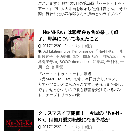
ございます！ 昨年の9月の第16回『ハート・トゥ・
アート』で巨大天井画を展示した如月愛さん。 その
際に行われた小西徹郎さんの演奏とのライブペイ …
「Na-Ni-Ka」は懇親会も含め楽しく終
了。即興について考えたこと
2017/12/26
-
イベント紹介
Ad Libitium Live Performance 「Na-Ni-Ka」
,
永
田砂知子
,
小西徹郎
,
寧呂
,
岡倉天心
,
『茶の本』
,
入
谷鬼子母神
,
SOOO dramatic！
,
和泉昇
,
千利休
,
一
期一会
,
如月愛
『ハート・トゥ・アート』渡辺
（@heart__to__art）です。今日はクリスマス。一
人でパソコンとにらめっこです。それもまた楽し、
です。せっかくなので最も影響を受けているバン
ド、チープトリックの最 …
クリスマスイブ開催！ 今回の「Na-Ni-
Ka」は如月愛の転機になる予感が……
2017/12/22
-
イベント紹介