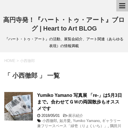
高円寺発！『ハート・トゥ・アート』ブロ
グ | Heart to Art BLOG
『ハート・トゥ・アート』の活動、展覧会紹介、アート関連（あらゆる
表現）の情報満載
HOME
>
小西徹郎
「 小西徹郎 」 一覧
Yumiko Yamano 写真展 「re-」は5月3日
まで。合わせてＧＷの両国散歩もオスス
メです
2018/05/01
-
展示紹介
小西徹郎
,
如月愛
,
Yumiko Yamano
,
ギャラリー
兼フリースペース「緑壱（りょくいち）」
,
隅田川