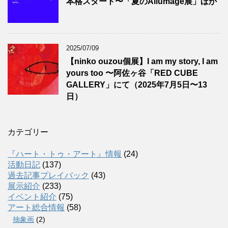
本格スタート〜「夏のAllumage展」ほか
2025/07/09
【ninko ouzou個展】I am my story, I am
yours too 〜阿佐ヶ谷「RED CUBE
GALLERY」にて（2025年7月5日〜13
日）
カテゴリー
『ハート・トゥ・アート』情報
(24)
活動日記
(137)
過去記事プレイバック
(43)
展示紹介
(233)
イベント紹介
(75)
アート総合情報
(58)
抽象画
(2)