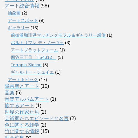
アート総合情報
(58)
抽象画
(2)
アートスポット
(9)
ギャラリー
(16)
前衛派珈琲処マッチングモヲル＆ギャラリー螺旋
(1)
ポルトリブレ デ・ノーヴォ
(3)
アートプラットフォーム
(1)
四谷三丁目「TS4312」
(3)
Terrapin Station
(5)
ギャルリー・ジュイエ
(1)
アートトピック
(17)
障害者とアート
(10)
音楽
(5)
音楽アルバムアート
(1)
旅するアート
(1)
世界の作家たち
(2)
芸術家たちエピソードと名言
(2)
色に関する雑学
(2)
竹に関する情報
(15)
動画編集
(3)