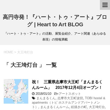
高円寺発！『ハート・トゥ・アート』ブロ
グ | Heart to Art BLOG
『ハート・トゥ・アート』の活動、展覧会紹介、アート関連（あらゆる
表現）の情報満載
HOME
>
大王埼灯台
「 大王埼灯台 」 一覧
祝！ 三重県志摩市大王町「まんまるく
んルーム」 2017年12月4日オープン！
2018/01/10
-
アートスポット
まんまるくん
,
志摩市大王町波切
,
TOBI hostel &
apartments（トビ ホステルアンドアパートメン
ト）
,
まんまるくんルーム
,
絵描きの町
,
大王埼灯台
,