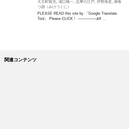
大王町観光
,
浦口楠一
,
志摩の江戸
,
伊勢海老
,
御食
つ国（みけつくに）
PLEASE READ this site by 「Google Translate
Tool」 Please CLICK！ —————&# …
関連コンテンツ