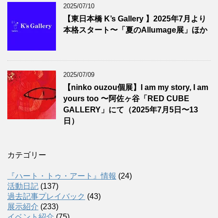
2025/07/10
【東日本橋 K’s Gallery 】2025年7月より
本格スタート〜「夏のAllumage展」ほか
2025/07/09
【ninko ouzou個展】I am my story, I am
yours too 〜阿佐ヶ谷「RED CUBE
GALLERY」にて（2025年7月5日〜13
日）
カテゴリー
『ハート・トゥ・アート』情報
(24)
活動日記
(137)
過去記事プレイバック
(43)
展示紹介
(233)
イベント紹介
(75)