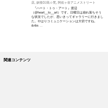
店
,
妖怪DJ高☆梵
,
阿佐ヶ谷アニメストリート
『ハート・トゥ・アート』渡辺
（@heart__to__art）です。日曜日は崩れ落ちそう
な状況でしたが、思いきってギャラリーに行きまし
た。やはりコミュニケーションは大切ですね。
&nbs …
関連コンテンツ