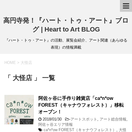
高円寺発！『ハート・トゥ・アート』ブロ
グ | Heart to Art BLOG
『ハート・トゥ・アート』の活動、展覧会紹介、アート関連（あらゆる
表現）の情報満載
HOME
>
大怪店
「 大怪店 」 一覧
阿佐ヶ谷に手作り雑貨店「ca*n*ow
FOREST（キャナウフォレスト）」移転
オープン！
2018/01/30
-
アートスポット
,
アート総合情報
,
阿佐ヶ谷エリア情報
ca*n*ow FOREST（キャナウフォレスト）
,
大怪