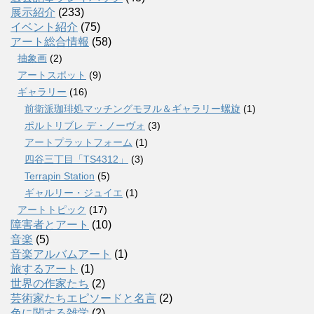
展示紹介
(233)
イベント紹介
(75)
アート総合情報
(58)
抽象画
(2)
アートスポット
(9)
ギャラリー
(16)
前衛派珈琲処マッチングモヲル＆ギャラリー螺旋
(1)
ポルトリブレ デ・ノーヴォ
(3)
アートプラットフォーム
(1)
四谷三丁目「TS4312」
(3)
Terrapin Station
(5)
ギャルリー・ジュイエ
(1)
アートトピック
(17)
障害者とアート
(10)
音楽
(5)
音楽アルバムアート
(1)
旅するアート
(1)
世界の作家たち
(2)
芸術家たちエピソードと名言
(2)
色に関する雑学
(2)