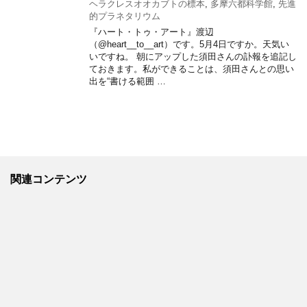
ヘラクレスオオカブトの標本
,
多摩六都科学館
,
先進
的プラネタリウム
『ハート・トゥ・アート』渡辺
（@heart__to__art）です。5月4日ですか。天気い
いですね。 朝にアップした須田さんの訃報を追記し
ておきます。私ができることは、須田さんとの思い
出を“書ける範囲 …
関連コンテンツ