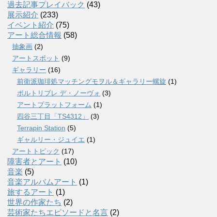
過去記事プレイバック
(43)
展示紹介
(233)
イベント紹介
(75)
アート総合情報
(58)
抽象画
(2)
アートスポット
(9)
ギャラリー
(16)
前衛派珈琲処マッチングモヲル＆ギャラリー螺旋
(1)
ポルトリブレ デ・ノーヴォ
(3)
アートプラットフォーム
(1)
四谷三丁目「TS4312」
(3)
Terrapin Station
(5)
ギャルリー・ジュイエ
(1)
アートトピック
(17)
障害者とアート
(10)
音楽
(5)
音楽アルバムアート
(1)
旅するアート
(1)
世界の作家たち
(2)
芸術家たちエピソードと名言
(2)