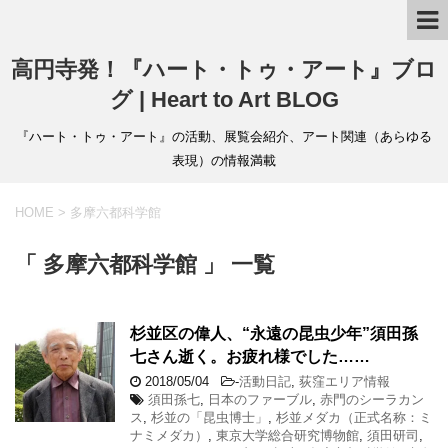
高円寺発！『ハート・トゥ・アート』ブロ
グ | Heart to Art BLOG
『ハート・トゥ・アート』の活動、展覧会紹介、アート関連（あらゆる
表現）の情報満載
HOME
>
多摩六都科学館
「 多摩六都科学館 」 一覧
杉並区の偉人、“永遠の昆虫少年”須田孫
七さん逝く。お疲れ様でした……
2018/05/04
-
活動日記
,
荻窪エリア情報
須田孫七
,
日本のファーブル
,
赤門のシーラカン
ス
,
杉並の「昆虫博士」
,
杉並メダカ（正式名称：ミ
ナミメダカ）
,
東京大学総合研究博物館
,
須田研司
,