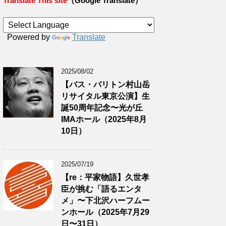
Translate This site
（Google Translate）
Powered by
Translate
2025/08/02
【バス・バリトン村山岳
リサイタル東京公演】生
誕50周年記念〜光が丘
IMAホール（2025年8月
10日）
2025/07/19
【re：平家物語】久世孝
臣が挑む「語るエンタ
メ」〜下北沢ハーフムー
ンホール（2025年7月29
日〜31日）