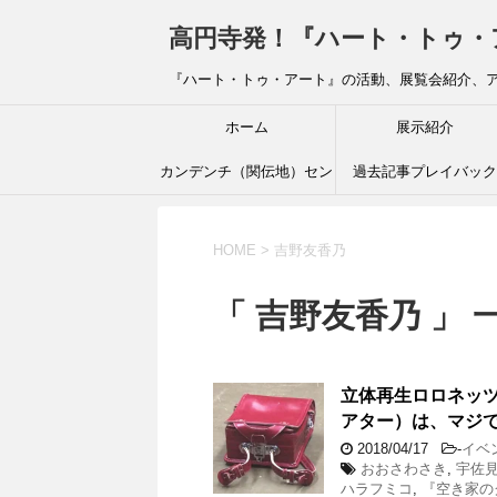
高円寺発！『ハート・トゥ・アート』ブ
『ハート・トゥ・アート』の活動、展覧会紹介、
ホーム
展示紹介
カンデンチ（関伝地）セン
過去記事プレイバック
ター
HOME
>
吉野友香乃
「 吉野友香乃 」 
立体再生ロロネッ
アター）は、マジ
2018/04/17
-
イベ
おおさわさき
,
宇佐
ハラフミコ
,
『空き家の