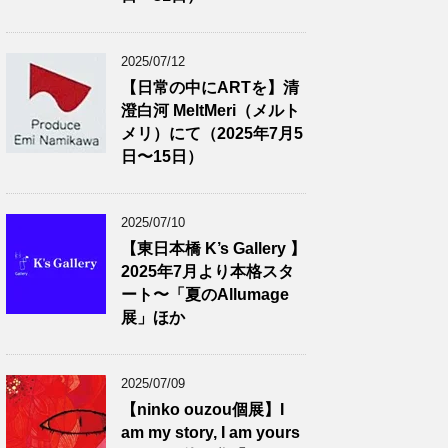
2025/07/12
【日常の中にARTを】清
澄白河 MeltMeri（メルト
メリ）にて（2025年7月5
日〜15日）
2025/07/10
【東日本橋 K’s Gallery 】
2025年7月より本格スタ
ート〜「夏のAllumage
展」ほか
2025/07/09
【ninko ouzou個展】I
am my story, I am yours