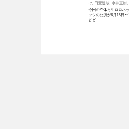
け
,
日置達哉
,
水井直樹
,
今回の立体再生ロロネッ
ッツの公演が6月13日
どど …