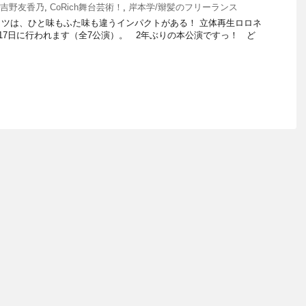
吉野友香乃
,
CoRich舞台芸術！
,
岸本学/辮髪のフリーランス
ツは、ひと味もふた味も違うインパクトがある！ 立体再生ロロネ
〜17日に行われます（全7公演）。 2年ぶりの本公演ですっ！ ど