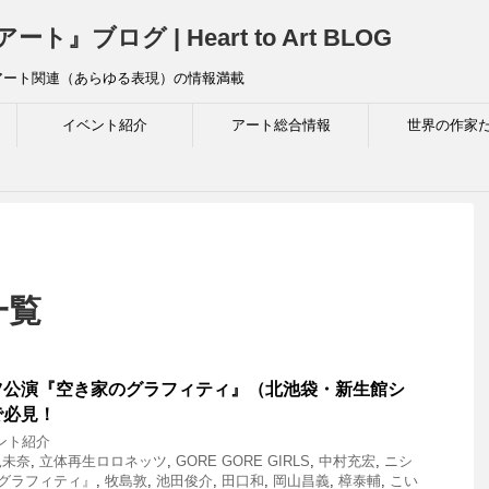
ログ | Heart to Art BLOG
アート関連（あらゆる表現）の情報満載
イベント紹介
アート総合情報
世界の作家
一覧
ツ公演『空き家のグラフィティ』（北池袋・新生館シ
で必見！
ント紹介
見未奈
,
立体再生ロロネッツ
,
GORE GORE GIRLS
,
中村充宏
,
ニシ
グラフィティ』
,
牧島敦
,
池田俊介
,
田口和
,
岡山昌義
,
樟泰輔
,
こい