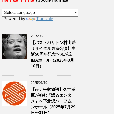
Translate This site
（Google Translate）
Powered by
Translate
2025/08/02
【バス・バリトン村山岳
リサイタル東京公演】生
誕50周年記念〜光が丘
IMAホール（2025年8月
10日）
2025/07/19
【re：平家物語】久世孝
臣が挑む「語るエンタ
メ」〜下北沢ハーフムー
ンホール（2025年7月29
日〜31日）