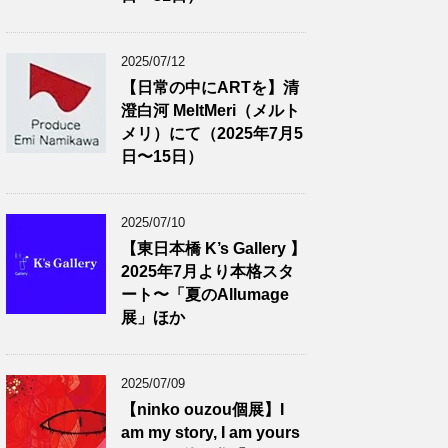
2025/07/12
【日常の中にARTを】清
澄白河 MeltMeri（メルト
メリ）にて（2025年7月5
日〜15日）
2025/07/10
【東日本橋 K’s Gallery 】
2025年7月より本格スタ
ート〜「夏のAllumage
展」ほか
2025/07/09
【ninko ouzou個展】I
am my story, I am yours