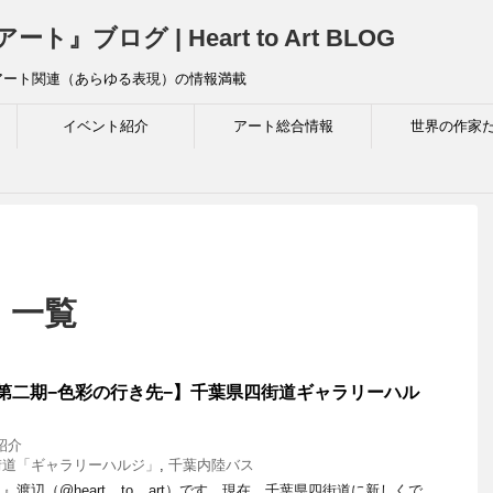
ログ | Heart to Art BLOG
アート関連（あらゆる表現）の情報満載
イベント紹介
アート総合情報
世界の作家
 一覧
8 第二期−色彩の行き先−】千葉県四街道ギャラリーハル
紹介
道「ギャラリーハルジ」
,
千葉内陸バス
渡辺（@heart__to__art）です。現在、千葉県四街道に新しくで