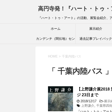
高円寺発！『ハート・トゥ・アート』ブ
『ハート・トゥ・アート』の活動、展覧会紹介、
ホーム
展示紹介
カンデンチ（関伝地）セン
過去記事プレイバック
ター
HOME
>
千葉内陸バス
「 千葉内陸バス 」
【上野謙介展201
ジ 23日まで
2018/12/17
-
展示
上野謙介
,
千葉県四街
『ハート・トゥ・アート』