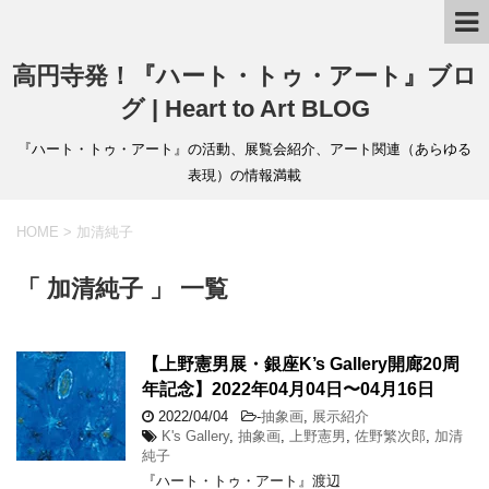
高円寺発！『ハート・トゥ・アート』ブロ
グ | Heart to Art BLOG
『ハート・トゥ・アート』の活動、展覧会紹介、アート関連（あらゆる
表現）の情報満載
HOME
>
加清純子
「 加清純子 」 一覧
【上野憲男展・銀座K’s Gallery開廊20周
年記念】2022年04月04日〜04月16日
2022/04/04
-
抽象画
,
展示紹介
K's Gallery
,
抽象画
,
上野憲男
,
佐野繁次郎
,
加清
純子
『ハート・トゥ・アート』渡辺