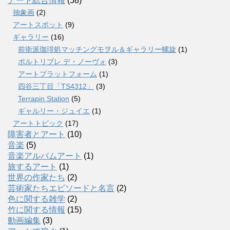
アート総合情報
(58)
抽象画
(2)
アートスポット
(9)
ギャラリー
(16)
前衛派珈琲処マッチングモヲル＆ギャラリー螺旋
(1)
ポルトリブレ デ・ノーヴォ
(3)
アートプラットフォーム
(1)
四谷三丁目「TS4312」
(3)
Terrapin Station
(5)
ギャルリー・ジュイエ
(1)
アートトピック
(17)
障害者とアート
(10)
音楽
(5)
音楽アルバムアート
(1)
旅するアート
(1)
世界の作家たち
(2)
芸術家たちエピソードと名言
(2)
色に関する雑学
(2)
竹に関する情報
(15)
動画編集
(3)