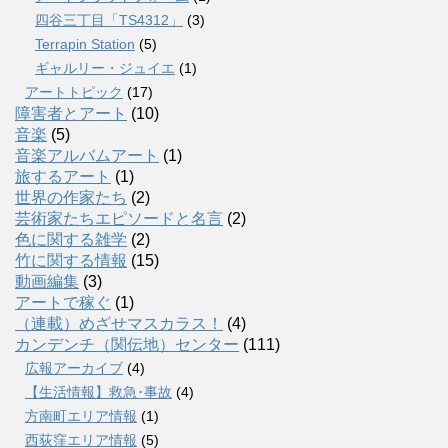
四谷三丁目「TS4312」
(3)
Terrapin Station
(5)
ギャルリー・ジュイエ
(1)
アートトピック
(17)
障害者とアート
(10)
音楽
(5)
音楽アルバムアート
(1)
旅するアート
(1)
世界の作家たち
(2)
芸術家たちエピソードと名言
(2)
色に関する雑学
(2)
竹に関する情報
(15)
動画編集
(3)
アートで稼ぐ
(1)
（連載）めざせマスカラス！
(4)
カンデンチ（関伝地）センター
(111)
広報アーカイブ
(4)
【生活情報】救急･事故
(4)
方南町エリア情報
(1)
西荻窪エリア情報
(5)