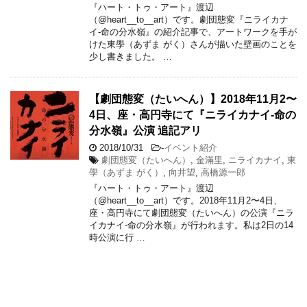
『ハート・トゥ・アート』渡辺
（@heart__to__art）です。劇団態変『ニライカナ
イ-命の分水嶺』の紹介記事で、アートワークを手が
けた東學（あずま がく）さんが描いた壁画のことを
少し書きました。 …
【劇団態変（たいへん）】2018年11月2〜
4日、座・高円寺にて『ニライカナイ-命の
分水嶺』公演 追記アリ
2018/10/31
-
イベント紹介
劇団態変（たいへん）
,
金滿里
,
ニライカナイ
,
東
學（あずま がく）
,
向井望
,
高橋源一郎
『ハート・トゥ・アート』渡辺
（@heart__to__art）です。2018年11月2〜4日、
座・高円寺にて劇団態変（たいへん）の公演『ニラ
イカナイ-命の分水嶺』が行われます。私は2日の14
時公演に行 …