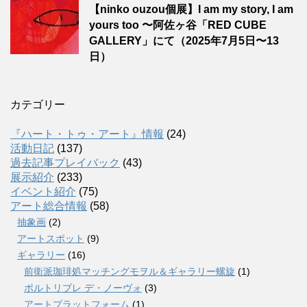
【ninko ouzou個展】I am my story, I am
yours too 〜阿佐ヶ谷「RED CUBE
GALLERY」にて（2025年7月5日〜13
日）
カテゴリー
『ハート・トゥ・アート』情報
(24)
活動日記
(137)
過去記事プレイバック
(43)
展示紹介
(233)
イベント紹介
(75)
アート総合情報
(58)
抽象画
(2)
アートスポット
(9)
ギャラリー
(16)
前衛派珈琲処マッチングモヲル＆ギャラリー螺旋
(1)
ポルトリブレ デ・ノーヴォ
(3)
アートプラットフォーム
(1)