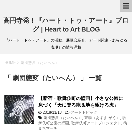
高円寺発！『ハート・トゥ・アート』ブロ
グ | Heart to Art BLOG
『ハート・トゥ・アート』の活動、展覧会紹介、アート関連（あらゆる
表現）の情報満載
HOME
>
劇団態変（たいへん）
「 劇団態変（たいへん） 」 一覧
【新宿・歌舞伎町の壁画】小さな公園に
息づく「天に登る龍＆地を駆ける虎」
2018/11/13
-
アートトピック
劇団態変（たいへん）
,
東學（あずま がく）
,
歌
舞伎町公園の壁画
,
歌舞伎町アートプロジェクト
,
街
まちマーチ