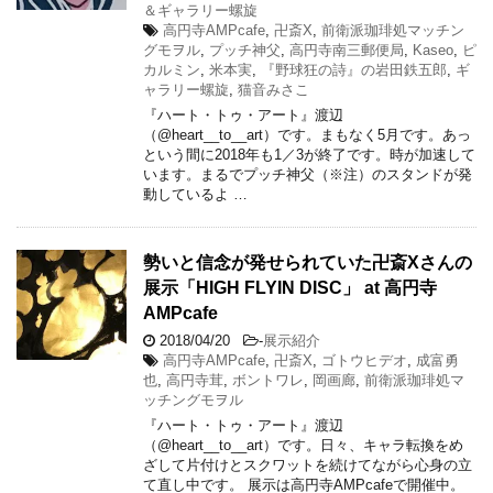
＆ギャラリー螺旋
高円寺AMPcafe
,
卍斎X
,
前衛派珈琲処マッチン
グモヲル
,
プッチ神父
,
高円寺南三郵便局
,
Kaseo
,
ピ
カルミン
,
米本実
,
『野球狂の詩』の岩田鉄五郎
,
ギ
ャラリー螺旋
,
猫音みさこ
『ハート・トゥ・アート』渡辺
（@heart__to__art）です。まもなく5月です。あっ
という間に2018年も1／3が終了です。時が加速して
います。まるでプッチ神父（※注）のスタンドが発
動しているよ …
勢いと信念が発せられていた卍斎Xさんの
展示「HIGH FLYIN DISC」 at 高円寺
AMPcafe
2018/04/20
-
展示紹介
高円寺AMPcafe
,
卍斎X
,
ゴトウヒデオ
,
成富勇
也
,
高円寺茸
,
ボントワレ
,
岡画廊
,
前衛派珈琲処マ
ッチングモヲル
『ハート・トゥ・アート』渡辺
（@heart__to__art）です。日々、キャラ転換をめ
ざして片付けとスクワットを続けてながら心身の立
て直し中です。 展示は高円寺AMPcafeで開催中。