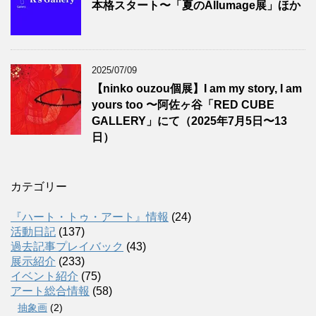
本格スタート〜「夏のAllumage展」ほか
2025/07/09
【ninko ouzou個展】I am my story, I am
yours too 〜阿佐ヶ谷「RED CUBE
GALLERY」にて（2025年7月5日〜13
日）
カテゴリー
『ハート・トゥ・アート』情報
(24)
活動日記
(137)
過去記事プレイバック
(43)
展示紹介
(233)
イベント紹介
(75)
アート総合情報
(58)
抽象画
(2)