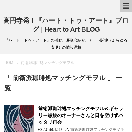
高円寺発！『ハート・トゥ・アート』ブロ
グ | Heart to Art BLOG
『ハート・トゥ・アート』の活動、展覧会紹介、アート関連（あらゆる
表現）の情報満載
HOME
>
前衛派珈琲処マッチングモヲル
「 前衛派珈琲処マッチングモヲル 」 一
覧
前衛派珈琲処マッチングモヲル＆ギャラ
リー螺旋のオーナーさんと日を空けずバ
ッタリ再会
2018/04/30
-
前衛派珈琲処マッチングモヲル