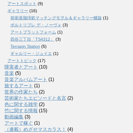
アートスポット
(9)
ギャラリー
(16)
前衛派珈琲処マッチングモヲル＆ギャラリー螺旋
(1)
ポルトリブレ デ・ノーヴォ
(3)
アートプラットフォーム
(1)
四谷三丁目「TS4312」
(3)
Terrapin Station
(5)
ギャルリー・ジュイエ
(1)
アートトピック
(17)
障害者とアート
(10)
音楽
(5)
音楽アルバムアート
(1)
旅するアート
(1)
世界の作家たち
(2)
芸術家たちエピソードと名言
(2)
色に関する雑学
(2)
竹に関する情報
(15)
動画編集
(3)
アートで稼ぐ
(1)
（連載）めざせマスカラス！
(4)