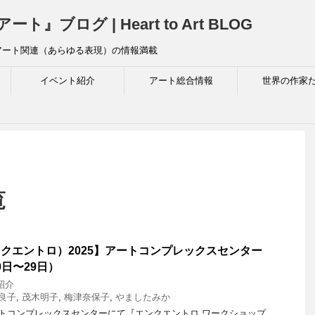
ログ | Heart to Art BLOG
アート関連（あらゆる表現）の情報満載
イベント紹介
アート総合情報
世界の作家
覧
（エンクエントロ）2025】アートコンプレックスセンター
0日〜29日）
紹介
良子
,
茂木明子
,
梅津奈保子
,
やましたみか
ートコンプレックスセンターにて『エンクエントロ ワークショップ