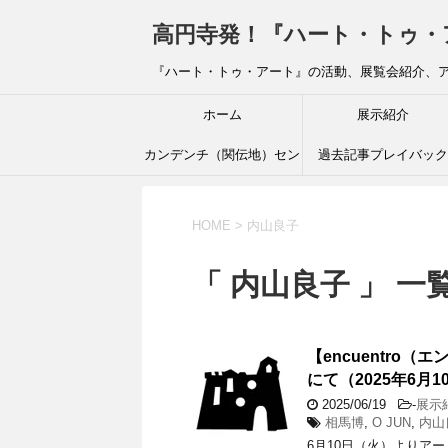
高円寺発！『ハート・トゥ・アート』ブ
『ハート・トゥ・アート』の活動、展覧会紹介、
ホーム
展示紹介
カンデンチ（関伝地）セン
過去記事プレイバック
ター
HOME
>
内山良子
「 内山良子 」 一
【encuentro
にて（2025年6月1
2025/06/19
-
展示
相馬博
,
O JUN
,
内山
6月10日（火）よりア