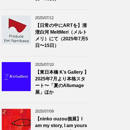
2025/07/12
【日常の中にARTを】清
澄白河 MeltMeri（メルト
メリ）にて（2025年7月5
日〜15日）
2025/07/10
【東日本橋 K’s Gallery 】
2025年7月より本格スタ
ート〜「夏のAllumage
展」ほか
2025/07/09
【ninko ouzou個展】I
am my story, I am yours