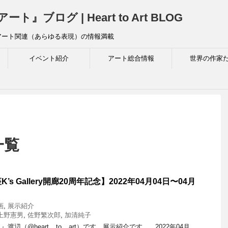
ログ | Heart to Art BLOG
アート関連（あらゆる表現）の情報満載
イベント紹介
アート総合情報
世界の作家
一覧
s Gallery開廊20周年記念】2022年04月04日〜04月
画
,
展示紹介
上野憲男
,
佐野繁次郎
,
加清純子
辺（@heart__to__art）です。展示紹介です。 2022年04月