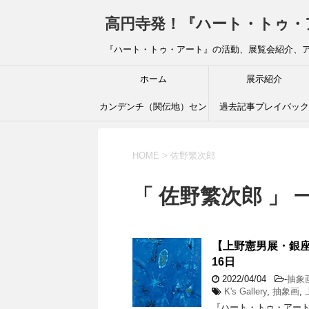
高円寺発！『ハート・トゥ・アート』ブ
『ハート・トゥ・アート』の活動、展覧会紹介、
ホーム
展示紹介
カンデンチ（関伝地）セン
過去記事プレイバック
ター
HOME
>
佐野繁次郎
「 佐野繁次郎 」 
【上野憲男展・銀座K’
16日
2022/04/04
-
抽象
K's Gallery
,
抽象画
,
『ハート・トゥ・アート』渡