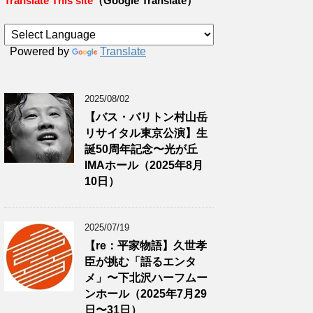
Translate This site
（Google Translate）
Powered by
Translate
2025/08/02
【バス・バリトン村山岳
リサイタル東京公演】生
誕50周年記念〜光が丘
IMAホール（2025年8月
10日）
2025/07/19
【re：平家物語】久世孝
臣が挑む「語るエンタ
メ」〜下北沢ハーフムー
ンホール（2025年7月29
日〜31日）