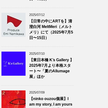
2025/07/12
【日常の中にARTを】清
澄白河 MeltMeri（メルト
メリ）にて（2025年7月5
日〜15日）
2025/07/10
【東日本橋 K’s Gallery 】
2025年7月より本格スタ
ート〜「夏のAllumage
展」ほか
2025/07/09
【ninko ouzou個展】I
am my story, I am yours