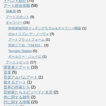
イベント紹介
(75)
アート総合情報
(58)
抽象画
(2)
アートスポット
(9)
ギャラリー
(16)
前衛派珈琲処マッチングモヲル＆ギャラリー螺旋
(1)
ポルトリブレ デ・ノーヴォ
(3)
アートプラットフォーム
(1)
四谷三丁目「TS4312」
(3)
Terrapin Station
(5)
ギャルリー・ジュイエ
(1)
アートトピック
(17)
障害者とアート
(10)
音楽
(5)
音楽アルバムアート
(1)
旅するアート
(1)
世界の作家たち
(2)
芸術家たちエピソードと名言
(2)
色に関する雑学
(2)
竹に関する情報
(15)