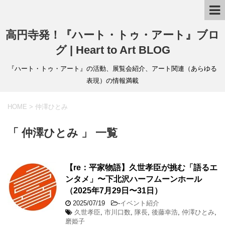
高円寺発！『ハート・トゥ・アート』ブロ
グ | Heart to Art BLOG
『ハート・トゥ・アート』の活動、展覧会紹介、アート関連（あらゆる
表現）の情報満載
HOME
>
仲澤ひとみ
「 仲澤ひとみ 」 一覧
【re：平家物語】久世孝臣が挑む「語るエ
ンタメ」〜下北沢ハーフムーンホール
（2025年7月29日〜31日）
2025/07/19
-
イベント紹介
久世孝臣
,
市川口数
,
隊長
,
後藤幸浩
,
仲澤ひとみ
,
磨姫子