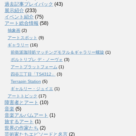
過去記事プレイバック
(43)
展示紹介
(233)
イベント紹介
(75)
アート総合情報
(58)
抽象画
(2)
アートスポット
(9)
ギャラリー
(16)
前衛派珈琲処マッチングモヲル＆ギャラリー螺旋
(1)
ポルトリブレ デ・ノーヴォ
(3)
アートプラットフォーム
(1)
四谷三丁目「TS4312」
(3)
Terrapin Station
(5)
ギャルリー・ジュイエ
(1)
アートトピック
(17)
障害者とアート
(10)
音楽
(5)
音楽アルバムアート
(1)
旅するアート
(1)
世界の作家たち
(2)
芸術家たちエピソードと名言
(2)