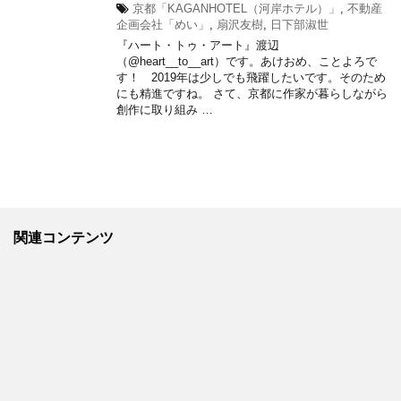
京都「KAGANHOTEL（河岸ホテル）」
,
不動産
企画会社「めい」
,
扇沢友樹
,
日下部淑世
『ハート・トゥ・アート』渡辺
（@heart__to__art）です。あけおめ、ことよろで
す！ 2019年は少しでも飛躍したいです。そのため
にも精進ですね。 さて、京都に作家が暮らしながら
創作に取り組み …
関連コンテンツ