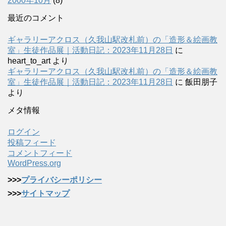
2000年10月
(8)
最近のコメント
ギャラリーアクロス（久我山駅改札前）の「造形＆絵画教
室」生徒作品展｜活動日記：2023年11月28日
に
heart_to_art
より
ギャラリーアクロス（久我山駅改札前）の「造形＆絵画教
室」生徒作品展｜活動日記：2023年11月28日
に
飯田朋子
より
メタ情報
ログイン
投稿フィード
コメントフィード
WordPress.org
>>>
プライバシーポリシー
>>>
サイトマップ