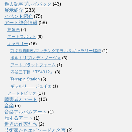
過去記事プレイバック
(43)
展示紹介
(233)
イベント紹介
(75)
アート総合情報
(58)
抽象画
(2)
アートスポット
(9)
ギャラリー
(16)
前衛派珈琲処マッチングモヲル＆ギャラリー螺旋
(1)
ポルトリブレ デ・ノーヴォ
(3)
アートプラットフォーム
(1)
四谷三丁目「TS4312」
(3)
Terrapin Station
(5)
ギャルリー・ジュイエ
(1)
アートトピック
(17)
障害者とアート
(10)
音楽
(5)
音楽アルバムアート
(1)
旅するアート
(1)
世界の作家たち
(2)
芸術家たちエピソードと名言
(2)