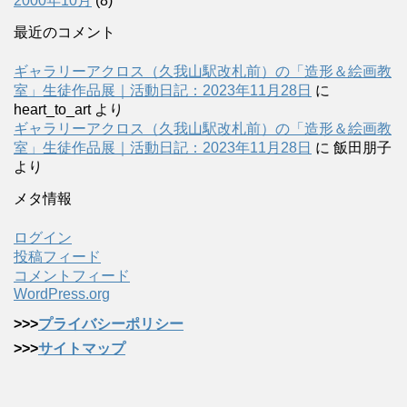
2000年10月
(8)
最近のコメント
ギャラリーアクロス（久我山駅改札前）の「造形＆絵画教
室」生徒作品展｜活動日記：2023年11月28日
に
heart_to_art
より
ギャラリーアクロス（久我山駅改札前）の「造形＆絵画教
室」生徒作品展｜活動日記：2023年11月28日
に
飯田朋子
より
メタ情報
ログイン
投稿フィード
コメントフィード
WordPress.org
>>>
プライバシーポリシー
>>>
サイトマップ