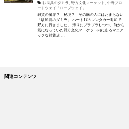
駄民具のダミラ
,
野方文化マーケット
,
中野ブロ
ードウェイ「ロープウェイ」
雑貨の魔界？ 秘境？ その筋の人にはたまらない
「駄民具のダミラ」 ハート17のレンタカー返却で
野方に行きました。 帰りにプラプラしつつ、前から
気になっていた野方文化マーケット内にあるマニア
ックな雑貨店 …
関連コンテンツ