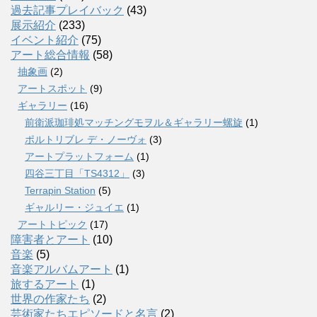
過去記事プレイバック
(43)
展示紹介
(233)
イベント紹介
(75)
アート総合情報
(58)
抽象画
(2)
アートスポット
(9)
ギャラリー
(16)
前衛派珈琲処マッチングモヲル＆ギャラリー螺旋
(1)
ポルトリブレ デ・ノーヴォ
(3)
アートプラットフォーム
(1)
四谷三丁目「TS4312」
(3)
Terrapin Station
(5)
ギャルリー・ジュイエ
(1)
アートトピック
(17)
障害者とアート
(10)
音楽
(5)
音楽アルバムアート
(1)
旅するアート
(1)
世界の作家たち
(2)
芸術家たちエピソードと名言
(2)