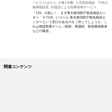
ービス ひまわり
,
中毒110番
,
小児救急相談 子供の
健康相談室
,
外国語による医療情報サービス
「119」の前に！ まず東京都消防庁救急相談セン
ター「＃7119」にコール 東京都消防庁救急相談セ
ンターという窓口があるのをご存じでしょうか。こ
れは相談医療チーム（医師、看護師、救急隊経験者
などの職員 …
関連コンテンツ