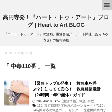
高円寺発！『ハート・トゥ・アート』ブロ
グ | Heart to Art BLOG
『ハート・トゥ・アート』の活動、展覧会紹介、アート関連（あらゆる
表現）の情報満載
HOME
>
中毒110番
「 中毒110番 」 一覧
【緊急トラブル発生！ 救急車を呼
ぶ？】知ってて安心！ 救急相談電話
（24時間・年中無休）ガイド
2018/04/07
-
【生活情報】救急･事故
119
,
東京都消防庁救急相談センター「＃7119」
,
24時間対応の救急コールセンター
,
医療機関案内サ